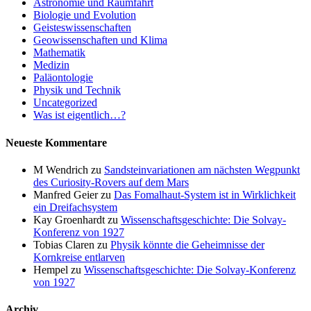
Astronomie und Raumfahrt
Biologie und Evolution
Geisteswissenschaften
Geowissenschaften und Klima
Mathematik
Medizin
Paläontologie
Physik und Technik
Uncategorized
Was ist eigentlich…?
Neueste Kommentare
M Wendrich
zu
Sandsteinvariationen am nächsten Wegpunkt
des Curiosity-Rovers auf dem Mars
Manfred Geier
zu
Das Fomalhaut-System ist in Wirklichkeit
ein Dreifachsystem
Kay Groenhardt
zu
Wissenschaftsgeschichte: Die Solvay-
Konferenz von 1927
Tobias Claren
zu
Physik könnte die Geheimnisse der
Kornkreise entlarven
Hempel
zu
Wissenschaftsgeschichte: Die Solvay-Konferenz
von 1927
Archiv