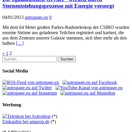
Sternentstehungsprozesse mit Energie versorgt
04/01/2013
astropage.eu
0
Mit dem 64 Meter großen Parkes-Radioteleskop der CSIRO wurden
enorme Ströme aus geladenen Teilchen registriert und kartiert, die
aus dem Zentrum unserer Galaxie stammen, sich über mehr als den
halben
[…]
Seitennummerierung
«
1
2
Suchen
der
nach:
Beiträge
Social Media
Werbung
(*)
Einkaufen bei amazon.de
(*)