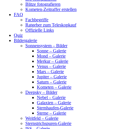
Blitze fotografieren
Kometen-Zeitraffer erstellen
FAQ
Fachbegriffe
Ratgeber zum Teleskopkauf
Offizielle Links
Quiz
Bildergalerie
Sonnensystem – Bilder
Sonne – Galerie
Mond – Galerie
Merkur – Galerie
Venus – Galerie
Mars – Galerie
Jupiter – Galerie
Saturn – Galerie
Kometen – Galerie
Deepsky – Bilder
Nebel – Galerie
Galaxien – Galerie
Sternhaufen-Galerie
Sterne – Galerie
Weitfeld – Galerie
Sternstrichspuren-Galerie
ISS – Galerie