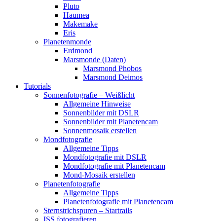
Pluto
Haumea
Makemake
Eris
Planetenmonde
Erdmond
Marsmonde (Daten)
Marsmond Phobos
Marsmond Deimos
Tutorials
Sonnenfotografie – Weißlicht
Allgemeine Hinweise
Sonnenbilder mit DSLR
Sonnenbilder mit Planetencam
Sonnenmosaik erstellen
Mondfotografie
Allgemeine Tipps
Mondfotografie mit DSLR
Mondfotografie mit Planetencam
Mond-Mosaik erstellen
Planetenfotografie
Allgemeine Tipps
Planetenfotografie mit Planetencam
Sternstrichspuren – Startrails
ISS fotografieren