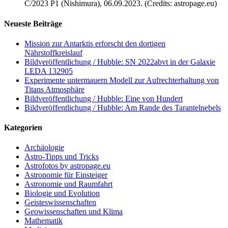
C/2023 P1 (Nishimura), 06.09.2023. (Credits: astropage.eu)
Neueste Beiträge
Mission zur Antarktis erforscht den dortigen
Nährstoffkreislauf
Bildveröffentlichung / Hubble: SN 2022abvt in der Galaxie
LEDA 132905
Experimente untermauern Modell zur Aufrechterhaltung von
Titans Atmosphäre
Bildveröffentlichung / Hubble: Eine von Hundert
Bildveröffentlichung / Hubble: Am Rande des Tarantelnebels
Kategorien
Archäologie
Astro-Tipps und Tricks
Astrofotos by astropage.eu
Astronomie für Einsteiger
Astronomie und Raumfahrt
Biologie und Evolution
Geisteswissenschaften
Geowissenschaften und Klima
Mathematik