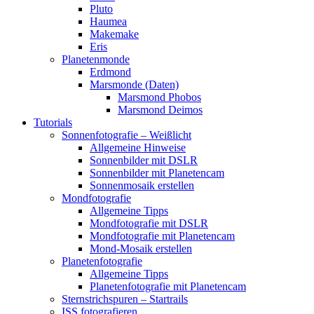
Pluto
Haumea
Makemake
Eris
Planetenmonde
Erdmond
Marsmonde (Daten)
Marsmond Phobos
Marsmond Deimos
Tutorials
Sonnenfotografie – Weißlicht
Allgemeine Hinweise
Sonnenbilder mit DSLR
Sonnenbilder mit Planetencam
Sonnenmosaik erstellen
Mondfotografie
Allgemeine Tipps
Mondfotografie mit DSLR
Mondfotografie mit Planetencam
Mond-Mosaik erstellen
Planetenfotografie
Allgemeine Tipps
Planetenfotografie mit Planetencam
Sternstrichspuren – Startrails
ISS fotografieren