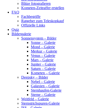
Blitze fotografieren
Kometen-Zeitraffer erstellen
FAQ
Fachbegriffe
Ratgeber zum Teleskopkauf
Offizielle Links
Quiz
Bildergalerie
Sonnensystem – Bilder
Sonne – Galerie
Mond – Galerie
Merkur – Galerie
Venus – Galerie
Mars – Galerie
Jupiter – Galerie
Saturn – Galerie
Kometen – Galerie
Deepsky – Bilder
Nebel – Galerie
Galaxien – Galerie
Sternhaufen-Galerie
Sterne – Galerie
Weitfeld – Galerie
Sternstrichspuren-Galerie
ISS – Galerie