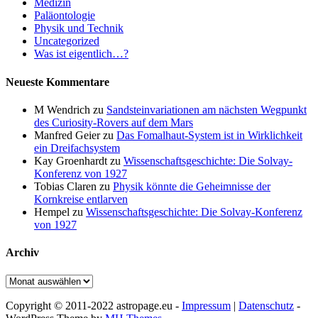
Medizin
Paläontologie
Physik und Technik
Uncategorized
Was ist eigentlich…?
Neueste Kommentare
M Wendrich
zu
Sandsteinvariationen am nächsten Wegpunkt
des Curiosity-Rovers auf dem Mars
Manfred Geier
zu
Das Fomalhaut-System ist in Wirklichkeit
ein Dreifachsystem
Kay Groenhardt
zu
Wissenschaftsgeschichte: Die Solvay-
Konferenz von 1927
Tobias Claren
zu
Physik könnte die Geheimnisse der
Kornkreise entlarven
Hempel
zu
Wissenschaftsgeschichte: Die Solvay-Konferenz
von 1927
Archiv
Archiv
Copyright © 2011-2022 astropage.eu -
Impressum
|
Datenschutz
-