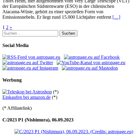
Thors Helm, hier aufgenommen vom Very Large Telescope (VLT)
der Europäischen Südsternwarte (ESO) in der chilenischen
Atacama-Wüste, gehört zu einer speziellen Form von
Emissionsnebeln. Er liegt rund 15.000 Lichtjahre entfernt
[…]
Seitennummerierung
1
2
»
Suchen
der
nach:
Beiträge
Social Media
Werbung
(*)
Einkaufen bei amazon.de
(*)
(* Affiliatelink)
C/2023 P1 (Nishimura), 06.09.2023