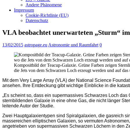
Andere Phänomene
Impressum
Cookie-Richtlinie (EU)
Datenschutz
VLA beobachtet unerwarteten „Sturm“ im
13/02/2015
astropage.eu
Astronomie und Raumfahrt
0
Kompositbild der Teacup-Galaxie. Grüne Farben zeigen Sternlic
die Jets von dem Schwarzen Loch erzeugt werden und auf das
Mit dem Very Large Array (VLA) der National Science Foundatio
ansehen. Ihre Entdeckung gibt wichtige Einblicke in die kat
„Es scheint so, dass ein supermassives Schwarzes Loch das Gas
sternbildenden Galaxie in eine ohne Gas, die nicht länger Ste
leitende Autor der Studie.
Zwei Hauptgalaxientypen sind Spiralgalaxien, die gasreich si
massereichen elliptischen Galaxien, so vermuten Astronomen,
angetrieben von supermassiven Schwarzen Löchern in den Zentr