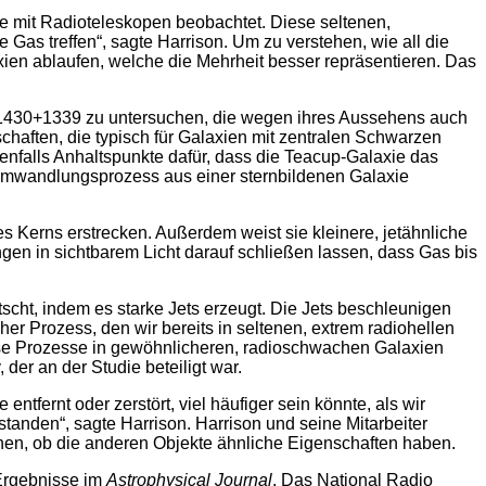
sie mit Radioteleskopen beobachtet. Diese seltenen,
as treffen“, sagte Harrison. Um zu verstehen, wie all die
ien ablaufen, welche die Mehrheit besser repräsentieren. Das
 J1430+1339 zu untersuchen, die wegen ihres Aussehens auch
nschaften, die typisch für Galaxien mit zentralen Schwarzen
nfalls Anhaltspunkte dafür, dass die Teacup-Galaxie das
m Umwandlungsprozess aus einer sternbildenen Galaxie
es Kerns erstrecken. Außerdem weist sie kleinere, jetähnliche
gen in sichtbarem Licht darauf schließen lassen, dass Gas bis
cht, indem es starke Jets erzeugt. Die Jets beschleunigen
er Prozess, den wir bereits in seltenen, extrem radiohellen
ese Prozesse in gewöhnlicheren, radioschwachen Galaxien
er an der Studie beteiligt war.
ntfernt oder zerstört, viel häufiger sein könnte, als wir
tanden“, sagte Harrison. Harrison und seine Mitarbeiter
sehen, ob die anderen Objekte ähnliche Eigenschaften haben.
 Ergebnisse im
Astrophysical Journal
. Das National Radio