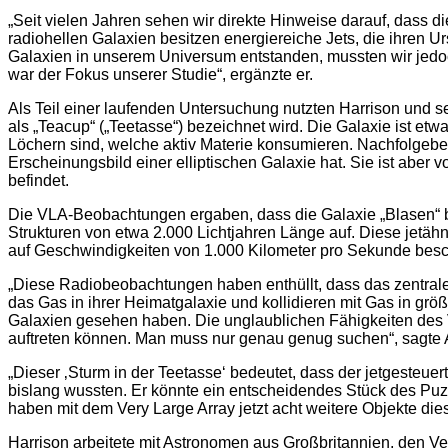
„Seit vielen Jahren sehen wir direkte Hinweise darauf, dass d
radiohellen Galaxien besitzen energiereiche Jets, die ihren 
Galaxien in unserem Universum entstanden, mussten wir jedoc
war der Fokus unserer Studie“, ergänzte er.
Als Teil einer laufenden Untersuchung nutzten Harrison und
als „Teacup“ („Teetasse“) bezeichnet wird. Die Galaxie ist etw
Löchern sind, welche aktiv Materie konsumieren. Nachfolgeb
Erscheinungsbild einer elliptischen Galaxie hat. Sie ist abe
befindet.
Die VLA-Beobachtungen ergaben, dass die Galaxie „Blasen“ besi
Strukturen von etwa 2.000 Lichtjahren Länge auf. Diese jetäh
auf Geschwindigkeiten von 1.000 Kilometer pro Sekunde besch
„Diese Radiobeobachtungen haben enthüllt, dass das zentrale
das Gas in ihrer Heimatgalaxie und kollidieren mit Gas in grö
Galaxien gesehen haben. Die unglaublichen Fähigkeiten des 
auftreten können. Man muss nur genau genug suchen“, sagte Al
„Dieser ‚Sturm in der Teetasse‘ bedeutet, dass der jetgesteuer
bislang wussten. Er könnte ein entscheidendes Stück des Puzz
haben mit dem Very Large Array jetzt acht weitere Objekte di
Harrison arbeitete mit Astronomen aus Großbritannien, den V