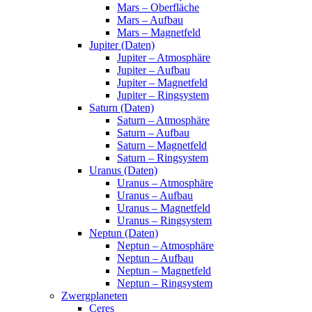
Mars – Oberfläche
Mars – Aufbau
Mars – Magnetfeld
Jupiter (Daten)
Jupiter – Atmosphäre
Jupiter – Aufbau
Jupiter – Magnetfeld
Jupiter – Ringsystem
Saturn (Daten)
Saturn – Atmosphäre
Saturn – Aufbau
Saturn – Magnetfeld
Saturn – Ringsystem
Uranus (Daten)
Uranus – Atmosphäre
Uranus – Aufbau
Uranus – Magnetfeld
Uranus – Ringsystem
Neptun (Daten)
Neptun – Atmosphäre
Neptun – Aufbau
Neptun – Magnetfeld
Neptun – Ringsystem
Zwergplaneten
Ceres