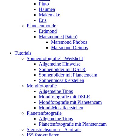
Pluto
Haumea
Makemake
Eris
Planetenmonde
Erdmond
Marsmonde (Daten)
Marsmond Phobos
Marsmond Deimos
Tutorials
Sonnenfotografie – Weißlicht
Allgemeine Hinweise
Sonnenbilder mit DSLR
Sonnenbilder mit Planetencam
Sonnenmosaik erstellen
Mondfotografie
Allgemeine Tipps
Mondfotografie mit DSLR
Mondfotografie mit Planetencam
Mond-Mosaik erstellen
Planetenfotografie
Allgemeine Tipps
Planetenfotografie mit Planetencam
Sternstrichspuren – Startrails
ISS fotografieren