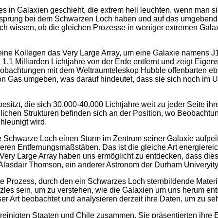
ies in Galaxien geschieht, die extrem hell leuchten, wenn man 
Ursprung bei dem Schwarzen Loch haben und auf das umgebende G
h wissen, ob die gleichen Prozesse in weniger extremen Galax
 seine Kollegen das Very Large Array, um eine Galaxie namens
a 1,1 Milliarden Lichtjahre von der Erde entfernt und zeigt Eige
eobachtungen mit dem Weltraumteleskop Hubble offenbarten ebe
r von Gas umgeben, was darauf hindeutet, dass sie sich noch i
tzt, die sich 30.000-40.000 Lichtjahre weit zu jeder Seite ihr
nlichen Strukturen befinden sich an der Position, wo Beobachtun
leunigt wird.
 Schwarze Loch einen Sturm im Zentrum seiner Galaxie aufpeits
ßeren Entfernungsmaßstäben. Das ist die gleiche Art energiereich
Very Large Array haben uns ermöglicht zu entdecken, dass di
asdair Thomson, ein anderer Astronom der Durham Univeryity, d
te Prozess, durch den ein Schwarzes Loch sternbildende Materie e
les sein, um zu verstehen, wie die Galaxien um uns herum ents
eser Art beobachtet und analysieren derzeit ihre Daten, um zu 
ereinigten Staaten und Chile zusammen. Sie präsentierten ihre