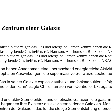
 Zentrum einer Galaxie
ht, blaue zeigen das Gas und rote/gelbe Farben kennzeichnen die Radi
 umgebende Gas treffen. (C. Harrison, A. Thomson; Bill Saxton, N
n haben Astronomen eine überraschend energiereiche Aktivität in
astrophalen Auswirkungen, die supermassive Schwarze Löcher a
 in seiner Galaxie explosiv aufheizt und fortkatapultiert. Info
rne bilden kann“, sagte Chris Harrison vom Centre for Extragala
nd und aktiv Sterne bilden, und elliptische Galaxien, die gasa
 begannen ihre Existenz als aktiv sternbildende Galaxien. Man
en der Galaxien, das für die stetige Sternentstehung erforder