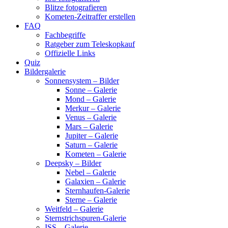
Blitze fotografieren
Kometen-Zeitraffer erstellen
FAQ
Fachbegriffe
Ratgeber zum Teleskopkauf
Offizielle Links
Quiz
Bildergalerie
Sonnensystem – Bilder
Sonne – Galerie
Mond – Galerie
Merkur – Galerie
Venus – Galerie
Mars – Galerie
Jupiter – Galerie
Saturn – Galerie
Kometen – Galerie
Deepsky – Bilder
Nebel – Galerie
Galaxien – Galerie
Sternhaufen-Galerie
Sterne – Galerie
Weitfeld – Galerie
Sternstrichspuren-Galerie
ISS – Galerie