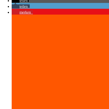
teilen
teilen
merken