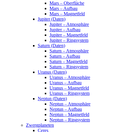
Mars – Oberfläche
Mars – Aufbau
Mars – Magnetfeld
Jupiter (Daten)
Jupiter – Atmosphäre
Jupiter – Aufbau
Jupiter – Magnetfeld
Jupiter – Ringsystem
Saturn (Daten)
Saturn – Atmosphäre
Saturn – Aufbau
Saturn – Magnetfeld
Saturn – Ringsystem
Uranus (Daten)
Uranus – Atmosphäre
Uranus – Aufbau
Uranus – Magnetfeld
Uranus – Ringsystem
Neptun (Daten)
Neptun – Atmosphäre
Neptun – Aufbau
Neptun – Magnetfeld
Neptun – Ringsystem
Zwergplaneten
Ceres