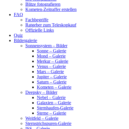
Blitze fotografieren
Kometen-Zeitraffer erstellen
FAQ
Fachbegriffe
Ratgeber zum Teleskopkauf
Offizielle Links
Quiz
Bildergalerie
Sonnensystem – Bilder
Sonne – Galerie
Mond – Galerie
Merkur – Galerie
Venus – Galerie
Mars – Galerie
Jupiter – Galerie
Saturn – Galerie
Kometen – Galerie
Deepsky – Bilder
Nebel – Galerie
Galaxien – Galerie
Sternhaufen-Galerie
Sterne – Galerie
Weitfeld – Galerie
Sternstrichspuren-Galerie
ISS – Galerie