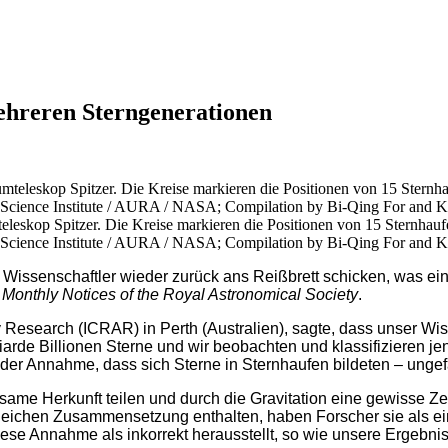
ehreren Sterngenerationen
kop Spitzer. Die Kreise markieren die Positionen von 15 Sternhaufe
e Science Institute / AURA / NASA; Compilation by Bi-Qing For and
Wissenschaftler wieder zurück ans Reißbrett schicken, was eine
l
Monthly Notices of the Royal Astronomical Society
.
 Research (ICRAR) in Perth (Australien), sagte, dass unser Wiss
iarde Billionen Sterne und wir beobachten und klassifizieren je
 der Annahme, dass sich Sterne in Sternhaufen bildeten – ungef
nsame Herkunft teilen und durch die Gravitation eine gewisse 
gleichen Zusammensetzung enthalten, haben Forscher sie als ei
iese Annahme als inkorrekt herausstellt, so wie unsere Ergebn