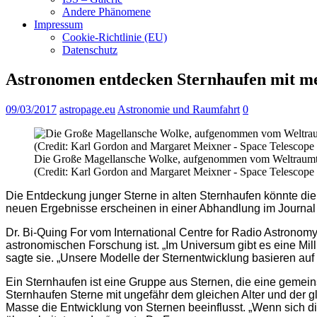
Andere Phänomene
Impressum
Cookie-Richtlinie (EU)
Datenschutz
Astronomen entdecken Sternhaufen mit m
09/03/2017
astropage.eu
Astronomie und Raumfahrt
0
Die Große Magellansche Wolke, aufgenommen vom Weltraumteles
(Credit: Karl Gordon and Margaret Meixner - Space Telescop
Die Entdeckung junger Sterne in alten Sternhaufen könnte die 
neuen Ergebnisse erscheinen in einer Abhandlung im Journa
Dr. Bi-Quing For vom International Centre for Radio Astronomy
astronomischen Forschung ist. „Im Universum gibt es eine Mill
sagte sie. „Unsere Modelle der Sternentwicklung basieren auf
Ein Sternhaufen ist eine Gruppe aus Sternen, die eine gemei
Sternhaufen Sterne mit ungefähr dem gleichen Alter und der 
Masse die Entwicklung von Sternen beeinflusst. „Wenn sich d