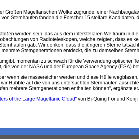
der Großen Magellanschen Wolke zugrunde, einer Nachbargalaxi
 von Sternhaufen fanden die Forscher 15 stellare Kandidaten, d
oßen worden sein, das aus dem interstellaren Weltraum in die 
Beobachtungen von Radioteleskopen, welche zeigten, dass es 
ternhaufen gab. Wir denken, dass die jüngeren Sterne tatsächli
mehrere Sterngenerationen entdeckt, die zu demselben Sternh
e umgibt, momentan zu schwach für die Verwendung optischer Tel
, die von der NASA und der European Space Agency (ESA) betr
ber wenn sie massereicher werden und diese Hülle wegblasen, w
ir Hubble auf die von uns untersuchten Sternhaufen ausrichten, 
aufen mehrere Sterngenerationen enthalten können“, ergänzte er.
sters of the Large Magellanic Cloud
“ von Bi-Quing For und Kenji