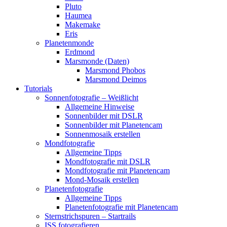
Pluto
Haumea
Makemake
Eris
Planetenmonde
Erdmond
Marsmonde (Daten)
Marsmond Phobos
Marsmond Deimos
Tutorials
Sonnenfotografie – Weißlicht
Allgemeine Hinweise
Sonnenbilder mit DSLR
Sonnenbilder mit Planetencam
Sonnenmosaik erstellen
Mondfotografie
Allgemeine Tipps
Mondfotografie mit DSLR
Mondfotografie mit Planetencam
Mond-Mosaik erstellen
Planetenfotografie
Allgemeine Tipps
Planetenfotografie mit Planetencam
Sternstrichspuren – Startrails
ISS fotografieren