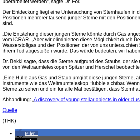
überarbeitet werden“, sagte Dr. For.
Der Entdeckung liegt eine Untersuchung von Sternhaufen in 
Positionen mehrerer tausend junger Sterne mit den Positionen
sind.
„Die Entstehung dieser jungen Sterne könnte durch Gas angest
vom ICRAR. „Aber wir eliminierten diese Möglichkeit durch 
Wasserstoffgas und den Positionen der von uns untersuchten S
ihrem Tod abgestoßen wurde. Das würde bedeuten, wir haben 
Dr. Bekki sagte, dass die Sterne aufgrund des Staubs, der si
von den Weltraumteleskopen Spitzer und Herschel beobachtet
„Eine Hülle aus Gas und Staub umgibt diese jungen Sterne, a
Instrumente wie das Weltraumteleskop Hubble sichtbar. Wenn w
Sterne zu sehen und ein für alle Mal bestätigen, dass Sternh
Abhandlung: „
A discovery of young stellar objects in older clu
Quelle
(THK)
teilen