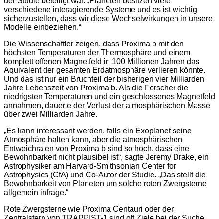
der Studie beteiligt war. „Planeten besitzen viele
verschiedene interagierende Systeme und es ist wichtig
sicherzustellen, dass wir diese Wechselwirkungen in unsere
Modelle einbeziehen.“
Die Wissenschaftler zeigen, dass Proxima b mit den
höchsten Temperaturen der Thermosphäre und einem
komplett offenen Magnetfeld in 100 Millionen Jahren das
Äquivalent der gesamten Erdatmosphäre verlieren könnte.
Und das ist nur ein Bruchteil der bisherigen vier Milliarden
Jahre Lebenszeit von Proxima b. Als die Forscher die
niedrigsten Temperaturen und ein geschlossenes Magnetfeld
annahmen, dauerte der Verlust der atmosphärischen Masse
über zwei Milliarden Jahre.
„Es kann interessant werden, falls ein Exoplanet seine
Atmosphäre halten kann, aber die atmosphärischen
Entweichraten von Proxima b sind so hoch, dass eine
Bewohnbarkeit nicht plausibel ist“, sagte Jeremy Drake, ein
Astrophysiker am Harvard-Smithsonian Center for
Astrophysics (CfA) und Co-Autor der Studie. „Das stellt die
Bewohnbarkeit von Planeten um solche roten Zwergsterne
allgemein infrage.“
Rote Zwergsterne wie Proxima Centauri oder der
Zentralstern von TRAPPIST-1 sind oft Ziele bei der Suche