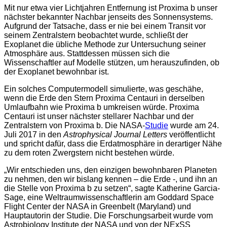
Mit nur etwa vier Lichtjahren Entfernung ist Proxima b unser
nächster bekannter Nachbar jenseits des Sonnensystems.
Aufgrund der Tatsache, dass er nie bei einem Transit vor
seinem Zentralstern beobachtet wurde, schließt der
Exoplanet die übliche Methode zur Untersuchung seiner
Atmosphäre aus. Stattdessen müssen sich die
Wissenschaftler auf Modelle stützen, um herauszufinden, ob
der Exoplanet bewohnbar ist.
Ein solches Computermodell simulierte, was geschähe,
wenn die Erde den Stern Proxima Centauri in derselben
Umlaufbahn wie Proxima b umkreisen würde. Proxima
Centauri ist unser nächster stellarer Nachbar und der
Zentralstern von Proxima b. Die NASA-
Studie
wurde am 24.
Juli 2017 in den
Astrophysical Journal Letters
veröffentlicht
und spricht dafür, dass die Erdatmosphäre in derartiger Nähe
zu dem roten Zwergstern nicht bestehen würde.
„Wir entschieden uns, den einzigen bewohnbaren Planeten
zu nehmen, den wir bislang kennen – die Erde -, und ihn an
die Stelle von Proxima b zu setzen“, sagte Katherine Garcia-
Sage, eine Weltraumwissenschaftlerin am Goddard Space
Flight Center der NASA in Greenbelt (Maryland) und
Hauptautorin der Studie. Die Forschungsarbeit wurde vom
Astrobiology Institute der NASA und von der NExSS