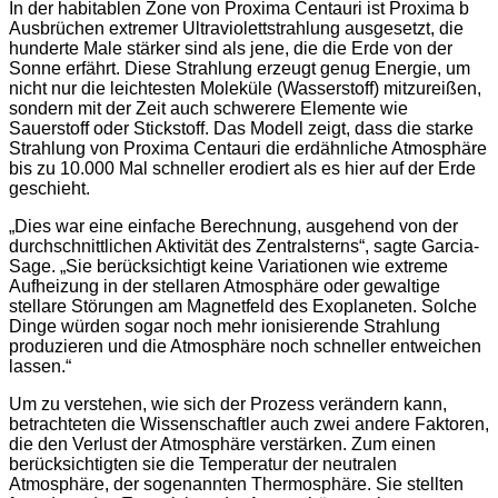
In der habitablen Zone von Proxima Centauri ist Proxima b
Ausbrüchen extremer Ultraviolettstrahlung ausgesetzt, die
hunderte Male stärker sind als jene, die die Erde von der
Sonne erfährt. Diese Strahlung erzeugt genug Energie, um
nicht nur die leichtesten Moleküle (Wasserstoff) mitzureißen,
sondern mit der Zeit auch schwerere Elemente wie
Sauerstoff oder Stickstoff. Das Modell zeigt, dass die starke
Strahlung von Proxima Centauri die erdähnliche Atmosphäre
bis zu 10.000 Mal schneller erodiert als es hier auf der Erde
geschieht.
„Dies war eine einfache Berechnung, ausgehend von der
durchschnittlichen Aktivität des Zentralsterns“, sagte Garcia-
Sage. „Sie berücksichtigt keine Variationen wie extreme
Aufheizung in der stellaren Atmosphäre oder gewaltige
stellare Störungen am Magnetfeld des Exoplaneten. Solche
Dinge würden sogar noch mehr ionisierende Strahlung
produzieren und die Atmosphäre noch schneller entweichen
lassen.“
Um zu verstehen, wie sich der Prozess verändern kann,
betrachteten die Wissenschaftler auch zwei andere Faktoren,
die den Verlust der Atmosphäre verstärken. Zum einen
berücksichtigten sie die Temperatur der neutralen
Atmosphäre, der sogenannten Thermosphäre. Sie stellten