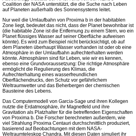
Coalition der NASA unterstützt, die die Suche nach Leben
auf Planeten außerhalb des Sonnensystems leitet.
Nur weil die Umlaufbahn von Proxima b in der habitablen
Zone liegt, bedeutet das nicht, dass der Planet bewohnbar ist
(die habitable Zone ist die Entfernung zu einem Stern, wo ein
Planet flüssiges Wasser auf seiner Oberfläche aufweisen
könnte). Es wird zum Beispiel nicht berücksichtigt, ob auf
dem Planeten überhaupt Wasser vorhanden ist oder ob eine
Atmosphäre in der Umlaufbahn aufrechterhalten werden
könnte. Atmosphären sind für Leben, wie wir es kennen,
ebenso eine Grundvoraussetzung: Die richtige Atmosphäre
ermöglicht die Regulierung des Klimas, die
Aufrechterhaltung eines wasserfreundlichen
Oberflächendrucks, den Schutz vor gefährlichem
Weltraumwetter und das Beherbergen der chemischen
Bausteine des Lebens.
Das Computermodell von Garcia-Sage und ihren Kollegen
nutzte die Erdatmosphäre, ihr Magnetfeld und ihre
Gravitation als Platzhalter für die betreffenden Eigenschaften
von Proxima b. Die Forscher berechneten außerdem, wie
viel Strahlung Proxima Centauri durchschnittlich produziert,
basierend auf Beobachtungen mit dem NASA-
Weltraumteleskop Chandra. Mit diesen Daten simuliert ihr