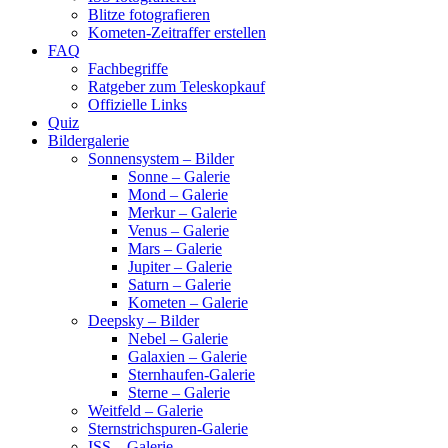
Blitze fotografieren
Kometen-Zeitraffer erstellen
FAQ
Fachbegriffe
Ratgeber zum Teleskopkauf
Offizielle Links
Quiz
Bildergalerie
Sonnensystem – Bilder
Sonne – Galerie
Mond – Galerie
Merkur – Galerie
Venus – Galerie
Mars – Galerie
Jupiter – Galerie
Saturn – Galerie
Kometen – Galerie
Deepsky – Bilder
Nebel – Galerie
Galaxien – Galerie
Sternhaufen-Galerie
Sterne – Galerie
Weitfeld – Galerie
Sternstrichspuren-Galerie
ISS – Galerie