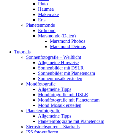
Pluto
Haumea
Makemake
Eris
Planetenmonde
Erdmond
Marsmonde (Daten)
Marsmond Phobos
Marsmond Deimos
Tutorials
Sonnenfotografie – Weißlicht
Allgemeine Hinweise
Sonnenbilder mit DSLR
Sonnenbilder mit Planetencam
Sonnenmosaik erstellen
Mondfotografie
Allgemeine Tipps
Mondfotografie mit DSLR
Mondfotografie mit Planetencam
Mond-Mosaik erstellen
Planetenfotografie
Allgemeine Tipps
Planetenfotografie mit Planetencam
Sternstrichspuren – Startrails
ISS fotografieren