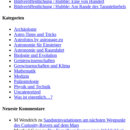
Bildveröffentlichung / Hubble: Eine von Hundert
Bildveröffentlichung / Hubble: Am Rande des Tarantelnebels
Kategorien
Archäologie
Astro-Tipps und Tricks
Astrofotos by astropage.eu
Astronomie für Einsteiger
Astronomie und Raumfahrt
Biologie und Evolution
Geisteswissenschaften
Geowissenschaften und Klima
Mathematik
Medizin
Paläontologie
Physik und Technik
Uncategorized
Was ist eigentlich…?
Neueste Kommentare
M Wendrich
zu
Sandsteinvariationen am nächsten Wegpunkt
des Curiosity-Rovers auf dem Mars