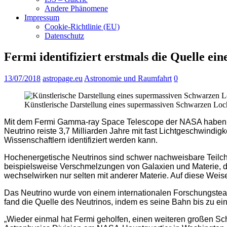
Andere Phänomene
Impressum
Cookie-Richtlinie (EU)
Datenschutz
Fermi identifiziert erstmals die Quelle ei
13/07/2018
astropage.eu
Astronomie und Raumfahrt
0
Künstlerische Darstellung eines supermassiven Schwarzen Lochs
Mit dem Fermi Gamma-ray Space Telescope der NASA haben Wi
Neutrino reiste 3,7 Milliarden Jahre mit fast Lichtgeschwindigk
Wissenschaftlern identifiziert werden kann.
Hochenergetische Neutrinos sind schwer nachweisbare Teilc
beispielsweise Verschmelzungen von Galaxien und Materie, di
wechselwirken nur selten mit anderer Materie. Auf diese Weis
Das Neutrino wurde von einem internationalen Forschungstea
fand die Quelle des Neutrinos, indem es seine Bahn bis zu 
„Wieder einmal hat Fermi geholfen, einen weiteren großen Sc