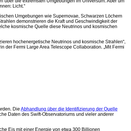
rten über die extremsten Umgebungen im Universum. Aber um
nen: Licht.“
kosmischen Umgebungen wie Supernovae, Schwarzen Löchern
trahlen demonstrieren die Kraft und Geschwindigkeit der
, welche kosmische Quelle diese Neutrinos und kosmischen
zieren hochenergetische Neutrinos und kosmische Strahlen“,
n der Fermi Large Area Telescope Collaboration. „Mit Fermi
urden. Die
Abhandlung über die Identifizierung der Quelle
e Daten des Swift-Observatoriums und vieler anderer
che Eis mit einer Energie von etwa 300 Billionen