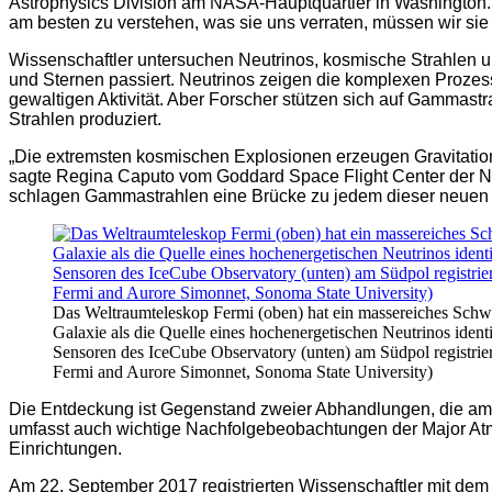
Astrophysics Division am NASA-Hauptquartier in Washington.
am besten zu verstehen, was sie uns verraten, müssen wir sie
Wissenschaftler untersuchen Neutrinos, kosmische Strahle
und Sternen passiert. Neutrinos zeigen die komplexen Prozes
gewaltigen Aktivität. Aber Forscher stützen sich auf Gammast
Strahlen produziert.
„Die extremsten kosmischen Explosionen erzeugen Gravitatio
sagte Regina Caputo vom Goddard Space Flight Center der NAS
schlagen Gammastrahlen eine Brücke zu jedem dieser neuen 
Das Weltraumteleskop Fermi (oben) hat ein massereiches Schwa
Galaxie als die Quelle eines hochenergetischen Neutrinos identi
Sensoren des IceCube Observatory (unten) am Südpol registrie
Fermi and Aurore Simonnet, Sonoma State University)
Die Entdeckung ist Gegenstand zweier Abhandlungen, die am 
umfasst auch wichtige Nachfolgebeobachtungen der Major At
Einrichtungen.
Am 22. September 2017 registrierten Wissenschaftler mit dem 