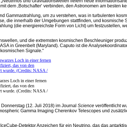
 „Neutrinos und Gravitationswellen liefern neue Informationsa
 mit dem ‚Botschafter‘ verbinden, den Astronomen am besten ken
n und Gammastrahlung, um zu verstehen, was in turbulenten 
se, die innerhalb der Umgebungen stattfinden, und kosmische S
rahlung (die energiereichste Form von Licht) um festzustellen
nswellen, und die extremsten kosmischen Beschleuniger produ
A in Greenbelt (Maryland). Caputo ist die Analysekoordinatori
kosmischen Signale.“
rzes Loch in einer fernen
fiziert, das von den
rt wurde. (Credits: NASA /
Donnerstag (12. Juli 2018) im Journal
Science
veröffentlicht w
mospheric Gamma Imaging Cherenkov Telescopes und zusätzlich
IceCube-Detektor Anzeichen für ein Neutrino, das das antarktis