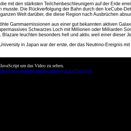
, die mit den stärksten Teilchenbeschleunigern auf der Erde erre
musste. Die Rückverfolgung der Bahn durch den IceCube-Dete
der ganzen Welt darüber, die diese Region nach Ausbrüchen ab
öhte Gammaemissionen aus einer gut bekannten aktiven Galaxie z
supermassives Schwarzes Loch mit Millionen oder Milliarden S
azare leuchten besonders hell und aktiv, weil einer dieser Jets 
iversity in Japan war der erste, der das Neutrino-Ereignis m
 JavaScript um das Video zu sehen.
ttps://www.youtube.com/watch?v=pCA47Fo5Yvk