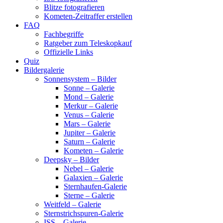
Blitze fotografieren
Kometen-Zeitraffer erstellen
FAQ
Fachbegriffe
Ratgeber zum Teleskopkauf
Offizielle Links
Quiz
Bildergalerie
Sonnensystem – Bilder
Sonne – Galerie
Mond – Galerie
Merkur – Galerie
Venus – Galerie
Mars – Galerie
Jupiter – Galerie
Saturn – Galerie
Kometen – Galerie
Deepsky – Bilder
Nebel – Galerie
Galaxien – Galerie
Sternhaufen-Galerie
Sterne – Galerie
Weitfeld – Galerie
Sternstrichspuren-Galerie
ISS – Galerie