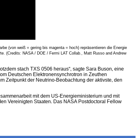
rbe (von weiß = gering bis magenta = hoch) repräsentieren die Energie
rte. (Credits: NASA / DOE / Fermi LAT Collab., Matt Russo and Andrew
rotzdem stach TXS 0506 heraus“, sagte Sara Buson, eine
vom Deutschen Elektronensynchrotron in Zeuthen
m Zeitpunkt der Neutrino-Beobachtung der aktivste, den
Zusammenarbeit mit dem US-Energieministerium und mit
 den Vereinigten Staaten. Das NASA Postdoctoral Fellow