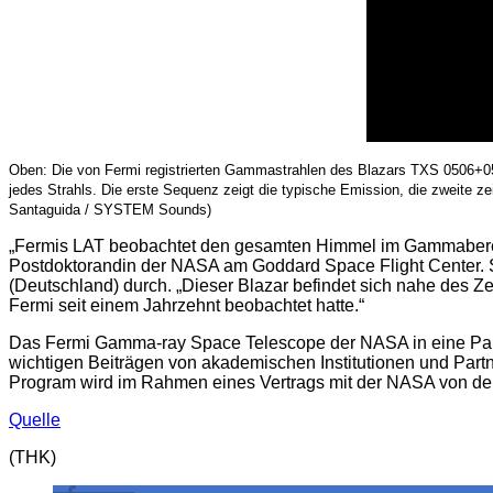
Oben: Die von Fermi registrierten Gammastrahlen des Blazars TXS 0506+056 
jedes Strahls. Die erste Sequenz zeigt die typische Emission, die zweite
Santaguida / SYSTEM Sounds)
„Fermis LAT beobachtet den gesamten Himmel im Gammabereich
Postdoktorandin der NASA am Goddard Space Flight Center. 
(Deutschland) durch. „Dieser Blazar befindet sich nahe des 
Fermi seit einem Jahrzehnt beobachtet hatte.“
Das Fermi Gamma-ray Space Telescope der NASA in eine Partn
wichtigen Beiträgen von akademischen Institutionen und Part
Program wird im Rahmen eines Vertrags mit der NASA von der 
Quelle
(THK)