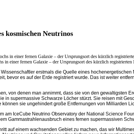
nes kosmischen Neutrinos
 in einer fernen Galaxie – der Ursprungsort des kürzlich registrierte
ssenschaftler erstmals die Quelle eines hochenergetischen N
eit, bevor es auf der Erde registriert wurde. Das ist weiter entf
hen, von denen man annimmt, dass sie von den gewaltigsten E
e in supermassive Schwarze Löcher stürzt. Sie reisen mit Ges
e können sie ungehindert große Entfernungen von Milliarden Li
m am IceCube Neutrino Observatory der National Science Foun
einem Gammastrahlenausbruch eines fernen supermassiven Schwa
hritt auf einem wachsenden Gebiet zu machen, das wir Multimes