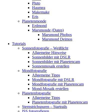
Pluto
Haumea
Makemake
Eris
Planetenmonde
Erdmond
Marsmonde (Daten)
Marsmond Phobos
Marsmond Deimos
Tutorials
Sonnenfotografie – Weißlicht
Allgemeine Hinweise
Sonnenbilder mit DSLR
Sonnenbilder mit Planetencam
Sonnenmosaik erstellen
Mondfotografie
Allgemeine Tipps
Mondfotografie mit DSLR
Mondfotografie mit Planetencam
Mond-Mosaik erstellen
Planetenfotografie
Allgemeine Tipps
Planetenfotografie mit Planetencam
Sternstrichspuren – Startrails
ISS fotografieren