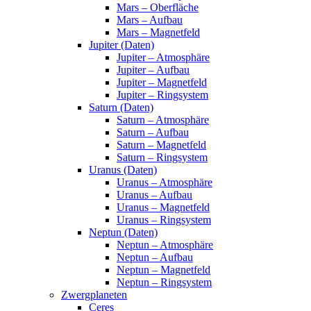
Mars – Oberfläche
Mars – Aufbau
Mars – Magnetfeld
Jupiter (Daten)
Jupiter – Atmosphäre
Jupiter – Aufbau
Jupiter – Magnetfeld
Jupiter – Ringsystem
Saturn (Daten)
Saturn – Atmosphäre
Saturn – Aufbau
Saturn – Magnetfeld
Saturn – Ringsystem
Uranus (Daten)
Uranus – Atmosphäre
Uranus – Aufbau
Uranus – Magnetfeld
Uranus – Ringsystem
Neptun (Daten)
Neptun – Atmosphäre
Neptun – Aufbau
Neptun – Magnetfeld
Neptun – Ringsystem
Zwergplaneten
Ceres