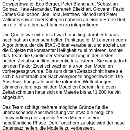
Cowperthwaite, Edo Berger, Peter Blanchard, Sebastian
Gomez, Kate Alexander, Tarraneh Eftekhari, Giovanni Fazio,
James Guillochon, Joe Hora, Matthew Nicholl und Peter
Williams sowie zwei Kollegen nahmen an einem Projekt teil,
um die Infrarotbeobachtungen zu interpretieren.
Die Quelle war extrem schwach und liegt darüber hinaus
noch nah an einer sehr hellen Punktquelle. Mit einem neuen
Algorithmus, der die IRAC-Bilder verarbeitet und abzieht, um
die Objekte mit konstanter Helligkeit zu eliminieren, konnte
das Team die Quelle der Verschmelzung in den ersten
beiden Zeitabschnitten eindeutig lokalisieren. Sie war jedoch
um den Faktor Zwei schwächer, als von den Modellen
vorhergesagt wurde. Bis zum dritten Zeitabschnitt hatte sie
sich bis unterhalb der Nachweisgrenze abgeschwächt. Die
Abschwächungsrate und die infraroten Wellenlängen
stimmen allerdings mit den Modellen überein: In diesen
Zeitabschnitten hatte sich die Materie bis auf 1.200 Kelvin
abgekühlt.
Das Team schlägt mehrere mögliche Gründe für die
überraschende Abschwächung vor, etwa die mögliche
Umwandlung der abgestoßenen Materie in eine
nebelähnliche Phase. Den Forschern zufolge wird der neue
Datensatz helfen, die Modelle zu verbessern.