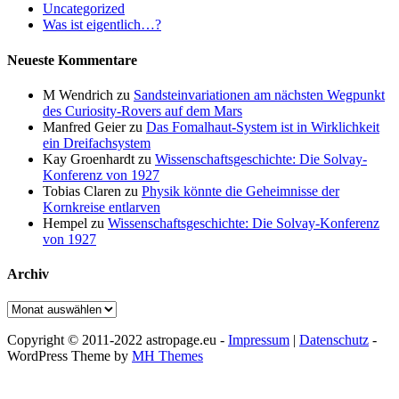
Uncategorized
Was ist eigentlich…?
Neueste Kommentare
M Wendrich
zu
Sandsteinvariationen am nächsten Wegpunkt
des Curiosity-Rovers auf dem Mars
Manfred Geier
zu
Das Fomalhaut-System ist in Wirklichkeit
ein Dreifachsystem
Kay Groenhardt
zu
Wissenschaftsgeschichte: Die Solvay-
Konferenz von 1927
Tobias Claren
zu
Physik könnte die Geheimnisse der
Kornkreise entlarven
Hempel
zu
Wissenschaftsgeschichte: Die Solvay-Konferenz
von 1927
Archiv
Archiv
Copyright © 2011-2022 astropage.eu -
Impressum
|
Datenschutz
-
WordPress Theme by
MH Themes