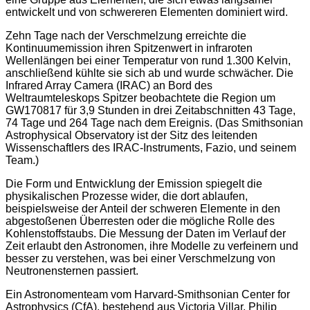
entwickelt und von schwereren Elementen dominiert wird.
Zehn Tage nach der Verschmelzung erreichte die
Kontinuumemission ihren Spitzenwert in infraroten
Wellenlängen bei einer Temperatur von rund 1.300 Kelvin,
anschließend kühlte sie sich ab und wurde schwächer. Die
Infrared Array Camera (IRAC) an Bord des
Weltraumteleskops Spitzer beobachtete die Region um
GW170817 für 3,9 Stunden in drei Zeitabschnitten 43 Tage,
74 Tage und 264 Tage nach dem Ereignis. (Das Smithsonian
Astrophysical Observatory ist der Sitz des leitenden
Wissenschaftlers des IRAC-Instruments, Fazio, und seinem
Team.)
Die Form und Entwicklung der Emission spiegelt die
physikalischen Prozesse wider, die dort ablaufen,
beispielsweise der Anteil der schweren Elemente in den
abgestoßenen Überresten oder die mögliche Rolle des
Kohlenstoffstaubs. Die Messung der Daten im Verlauf der
Zeit erlaubt den Astronomen, ihre Modelle zu verfeinern und
besser zu verstehen, was bei einer Verschmelzung von
Neutronensternen passiert.
Ein Astronomenteam vom Harvard-Smithsonian Center for
Astrophysics (CfA), bestehend aus Victoria Villar, Philip