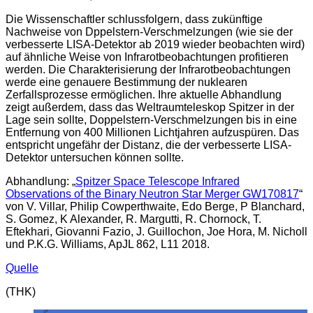
Die Wissenschaftler schlussfolgern, dass zukünftige
Nachweise von Dppelstern-Verschmelzungen (wie sie der
verbesserte LISA-Detektor ab 2019 wieder beobachten wird)
auf ähnliche Weise von Infrarotbeobachtungen profitieren
werden. Die Charakterisierung der Infrarotbeobachtungen
werde eine genauere Bestimmung der nuklearen
Zerfallsprozesse ermöglichen. Ihre aktuelle Abhandlung
zeigt außerdem, dass das Weltraumteleskop Spitzer in der
Lage sein sollte, Doppelstern-Verschmelzungen bis in eine
Entfernung von 400 Millionen Lichtjahren aufzuspüren. Das
entspricht ungefähr der Distanz, die der verbesserte LISA-
Detektor untersuchen können sollte.
Abhandlung: „
Spitzer Space Telescope Infrared
Observations of the Binary Neutron Star Merger GW170817
“
von V. Villar, Philip Cowperthwaite, Edo Berge, P Blanchard,
S. Gomez, K Alexander, R. Margutti, R. Chornock, T.
Eftekhari, Giovanni Fazio, J. Guillochon, Joe Hora, M. Nicholl
und P.K.G. Williams, ApJL 862, L11 2018.
Quelle
(THK)