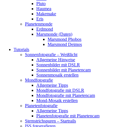
Pluto
Haumea
Makemake
Eris
Planetenmonde
Erdmond
Marsmonde (Daten)
Marsmond Phobos
Marsmond Deimos
Tutorials
Sonnenfotografie – Weißlicht
Allgemeine Hinweise
Sonnenbilder mit DSLR
Sonnenbilder mit Planetencam
Sonnenmosaik erstellen
Mondfotografie
Allgemeine Tipps
Mondfotografie mit DSLR
Mondfotografie mit Planetencam
Mond-Mosaik erstellen
Planetenfotografie
Allgemeine Tipps
Planetenfotografie mit Planetencam
Sternstrichspuren – Startrails
ISS fotografieren