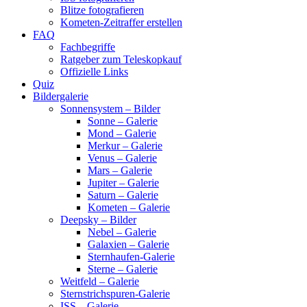
Blitze fotografieren
Kometen-Zeitraffer erstellen
FAQ
Fachbegriffe
Ratgeber zum Teleskopkauf
Offizielle Links
Quiz
Bildergalerie
Sonnensystem – Bilder
Sonne – Galerie
Mond – Galerie
Merkur – Galerie
Venus – Galerie
Mars – Galerie
Jupiter – Galerie
Saturn – Galerie
Kometen – Galerie
Deepsky – Bilder
Nebel – Galerie
Galaxien – Galerie
Sternhaufen-Galerie
Sterne – Galerie
Weitfeld – Galerie
Sternstrichspuren-Galerie
ISS – Galerie