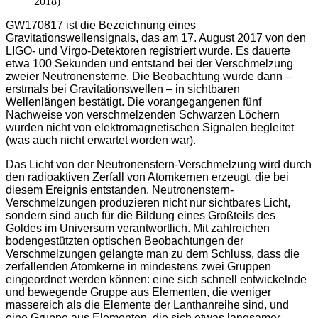
2018)
GW170817 ist die Bezeichnung eines
Gravitationswellensignals, das am 17. August 2017 von den
LIGO- und Virgo-Detektoren registriert wurde. Es dauerte
etwa 100 Sekunden und entstand bei der Verschmelzung
zweier Neutronensterne. Die Beobachtung wurde dann –
erstmals bei Gravitationswellen – in sichtbaren
Wellenlängen bestätigt. Die vorangegangenen fünf
Nachweise von verschmelzenden Schwarzen Löchern
wurden nicht von elektromagnetischen Signalen begleitet
(was auch nicht erwartet worden war).
Das Licht von der Neutronenstern-Verschmelzung wird durch
den radioaktiven Zerfall von Atomkernen erzeugt, die bei
diesem Ereignis entstanden. Neutronenstern-
Verschmelzungen produzieren nicht nur sichtbares Licht,
sondern sind auch für die Bildung eines Großteils des
Goldes im Universum verantwortlich. Mit zahlreichen
bodengestützten optischen Beobachtungen der
Verschmelzungen gelangte man zu dem Schluss, dass die
zerfallenden Atomkerne in mindestens zwei Gruppen
eingeordnet werden können: eine sich schnell entwickelnde
und bewegende Gruppe aus Elementen, die weniger
massereich als die Elemente der Lanthanreihe sind, und
eine Gruppe aus Elementen, die sich etwas langsamer