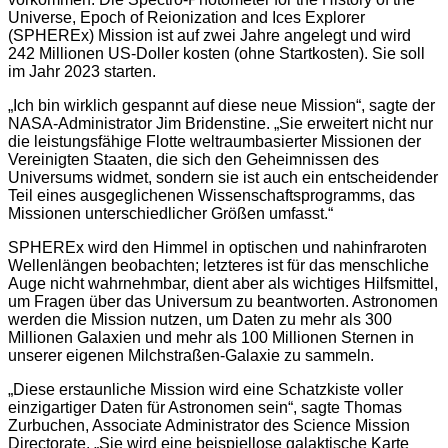
Universe, Epoch of Reionization and Ices Explorer
(SPHEREx) Mission ist auf zwei Jahre angelegt und wird
242 Millionen US-Doller kosten (ohne Startkosten). Sie soll
im Jahr 2023 starten.
„Ich bin wirklich gespannt auf diese neue Mission“, sagte der
NASA-Administrator Jim Bridenstine. „Sie erweitert nicht nur
die leistungsfähige Flotte weltraumbasierter Missionen der
Vereinigten Staaten, die sich den Geheimnissen des
Universums widmet, sondern sie ist auch ein entscheidender
Teil eines ausgeglichenen Wissenschaftsprogramms, das
Missionen unterschiedlicher Größen umfasst.“
SPHEREx wird den Himmel in optischen und nahinfraroten
Wellenlängen beobachten; letzteres ist für das menschliche
Auge nicht wahrnehmbar, dient aber als wichtiges Hilfsmittel,
um Fragen über das Universum zu beantworten. Astronomen
werden die Mission nutzen, um Daten zu mehr als 300
Millionen Galaxien und mehr als 100 Millionen Sternen in
unserer eigenen Milchstraßen-Galaxie zu sammeln.
„Diese erstaunliche Mission wird eine Schatzkiste voller
einzigartiger Daten für Astronomen sein“, sagte Thomas
Zurbuchen, Associate Administrator des Science Mission
Directorate. „Sie wird eine beispiellose galaktische Karte