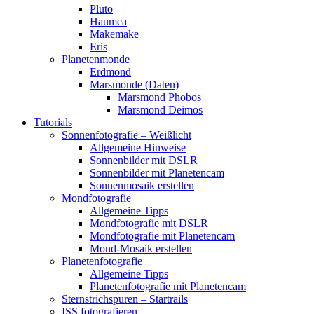
Pluto
Haumea
Makemake
Eris
Planetenmonde
Erdmond
Marsmonde (Daten)
Marsmond Phobos
Marsmond Deimos
Tutorials
Sonnenfotografie – Weißlicht
Allgemeine Hinweise
Sonnenbilder mit DSLR
Sonnenbilder mit Planetencam
Sonnenmosaik erstellen
Mondfotografie
Allgemeine Tipps
Mondfotografie mit DSLR
Mondfotografie mit Planetencam
Mond-Mosaik erstellen
Planetenfotografie
Allgemeine Tipps
Planetenfotografie mit Planetencam
Sternstrichspuren – Startrails
ISS fotografieren