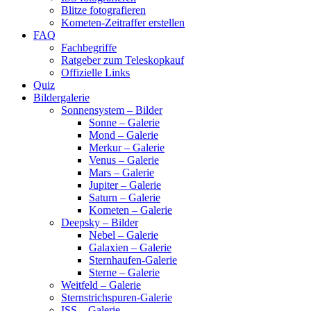
Blitze fotografieren
Kometen-Zeitraffer erstellen
FAQ
Fachbegriffe
Ratgeber zum Teleskopkauf
Offizielle Links
Quiz
Bildergalerie
Sonnensystem – Bilder
Sonne – Galerie
Mond – Galerie
Merkur – Galerie
Venus – Galerie
Mars – Galerie
Jupiter – Galerie
Saturn – Galerie
Kometen – Galerie
Deepsky – Bilder
Nebel – Galerie
Galaxien – Galerie
Sternhaufen-Galerie
Sterne – Galerie
Weitfeld – Galerie
Sternstrichspuren-Galerie
ISS – Galerie