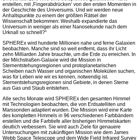
erstellen, mit ‚Fingerabdrücken‘ von den ersten Momenten in
der Geschichte des Universums. Und wir werden neue
Anhaltspunkte zu einem der größten Rätsel der
Wissenschaft bekommen: Weshalb expandierte das
Universum in weniger als einer Nanosekunde nach dem
Urknall so schnell?“
SPHEREx wird hunderte Millionen nahe und ferne Galaxien
beobachten. Manche sind so weit entfernt, dass ihr Licht
zehn Milliarden Jahre brauchte, um die Erde zu erreichen. In
der Milchstraßen-Galaxie wird die Mission in
Sternentstehungsregionen und protoplanetarischen
Scheiben nach Wasser und organischen Molekülen suchen,
was für Leben wie wir es kennen, notwendig ist.
Sternentstehungsregionen sind Gebiete, in denen Sterne
aus Gas und Staub entstehen.
Alle sechs Monate wird SPHEREx den gesamten Himmel
mit Technologien beobachten, die von Erdsatelliten und
Marssonden adaptiert wurden. Die Mission wird eine Karte
des kompletten Himmels in 96 verschiedenen Farbbändern
erstellen und die Farbtiefe aller bisherigen Himmelskarten
deutlich verbessern. Sie wird auch Ziele für genauere
Untersuchungen mit zukünftigen Mission wie dem James
Webb Space Telescope und dem Wide Field Infrared Survey