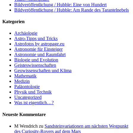
Bildveröffentlichung / Hubble: Eine von Hundert
Bildveröffentlichung / Hubble: Am Rande des Tarantelnebels
Kategorien
Archäologie
Astro-Tipps und Tricks
Astrofotos by astropage.eu
Astronomie für Einsteiger
Astronomie und Raumfahrt
Biologie und Evolution
Geisteswissenschaften
Geowissenschaften und Klima
Mathematik
Medizin
Paläontologie
Physik und Technik
Uncategorized
Was ist eigentlich…?
Neueste Kommentare
M Wendrich
zu
Sandsteinvariationen am nächsten Wegpunkt
des Curiosity-Rovers auf dem Mars