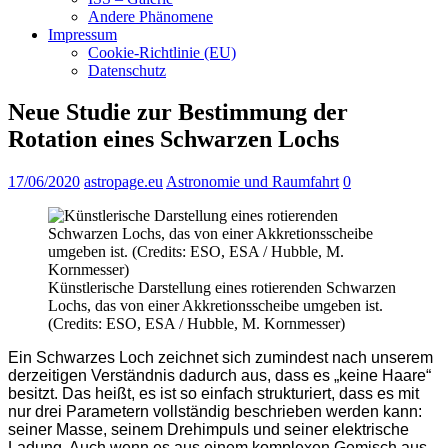
Andere Phänomene
Impressum
Cookie-Richtlinie (EU)
Datenschutz
Neue Studie zur Bestimmung der
Rotation eines Schwarzen Lochs
17/06/2020
astropage.eu
Astronomie und Raumfahrt
0
Künstlerische Darstellung eines rotierenden Schwarzen
Lochs, das von einer Akkretionsscheibe umgeben ist.
(Credits: ESO, ESA / Hubble, M. Kornmesser)
Ein Schwarzes Loch zeichnet sich zumindest nach unserem
derzeitigen Verständnis dadurch aus, dass es „keine Haare“
besitzt. Das heißt, es ist so einfach strukturiert, dass es mit
nur drei Parametern vollständig beschrieben werden kann:
seiner Masse, seinem Drehimpuls und seiner elektrische
Ladung. Auch wenn es aus einem komplexen Gemisch aus