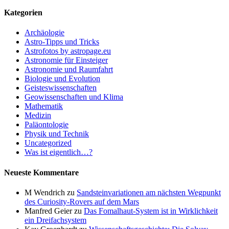
Kategorien
Archäologie
Astro-Tipps und Tricks
Astrofotos by astropage.eu
Astronomie für Einsteiger
Astronomie und Raumfahrt
Biologie und Evolution
Geisteswissenschaften
Geowissenschaften und Klima
Mathematik
Medizin
Paläontologie
Physik und Technik
Uncategorized
Was ist eigentlich…?
Neueste Kommentare
M Wendrich
zu
Sandsteinvariationen am nächsten Wegpunkt
des Curiosity-Rovers auf dem Mars
Manfred Geier
zu
Das Fomalhaut-System ist in Wirklichkeit
ein Dreifachsystem