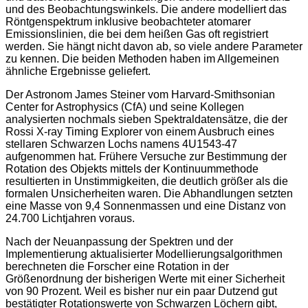
und des Beobachtungswinkels. Die andere modelliert das
Röntgenspektrum inklusive beobachteter atomarer
Emissionslinien, die bei dem heißen Gas oft registriert
werden. Sie hängt nicht davon ab, so viele andere Parameter
zu kennen. Die beiden Methoden haben im Allgemeinen
ähnliche Ergebnisse geliefert.
Der Astronom James Steiner vom Harvard-Smithsonian
Center for Astrophysics (CfA) und seine Kollegen
analysierten nochmals sieben Spektraldatensätze, die der
Rossi X-ray Timing Explorer von einem Ausbruch eines
stellaren Schwarzen Lochs namens 4U1543-47
aufgenommen hat. Frühere Versuche zur Bestimmung der
Rotation des Objekts mittels der Kontinuummethode
resultierten in Unstimmigkeiten, die deutlich größer als die
formalen Unsicherheiten waren. Die Abhandlungen setzten
eine Masse von 9,4 Sonnenmassen und eine Distanz von
24.700 Lichtjahren voraus.
Nach der Neuanpassung der Spektren und der
Implementierung aktualisierter Modellierungsalgorithmen
berechneten die Forscher eine Rotation in der
Größenordnung der bisherigen Werte mit einer Sicherheit
von 90 Prozent. Weil es bisher nur ein paar Dutzend gut
bestätigter Rotationswerte von Schwarzen Löchern gibt,