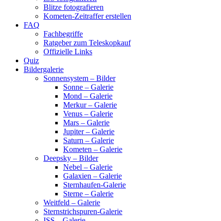
Blitze fotografieren
Kometen-Zeitraffer erstellen
FAQ
Fachbegriffe
Ratgeber zum Teleskopkauf
Offizielle Links
Quiz
Bildergalerie
Sonnensystem – Bilder
Sonne – Galerie
Mond – Galerie
Merkur – Galerie
Venus – Galerie
Mars – Galerie
Jupiter – Galerie
Saturn – Galerie
Kometen – Galerie
Deepsky – Bilder
Nebel – Galerie
Galaxien – Galerie
Sternhaufen-Galerie
Sterne – Galerie
Weitfeld – Galerie
Sternstrichspuren-Galerie
ISS – Galerie