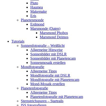
Pluto
Haumea
Makemake
Eris
Planetenmonde
Erdmond
Marsmonde (Daten)
Marsmond Phobos
Marsmond Deimos
Tutorials
Sonnenfotografie – Weißlicht
Allgemeine Hinweise
Sonnenbilder mit DSLR
Sonnenbilder mit Planetencam
Sonnenmosaik erstellen
Mondfotografie
Allgemeine Tipps
Mondfotografie mit DSLR
Mondfotografie mit Planetencam
Mond-Mosaik erstellen
Planetenfotografie
Allgemeine Tipps
Planetenfotografie mit Planetencam
Sternstrichspuren – Startrails
ISS fotografieren