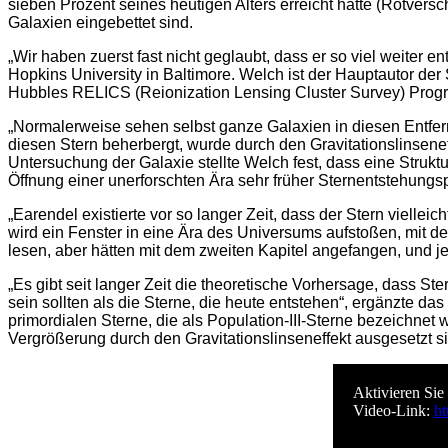
sieben Prozent seines heutigen Alters erreicht hatte (Rotvers
Galaxien eingebettet sind.
„Wir haben zuerst fast nicht geglaubt, dass er so viel weiter e
Hopkins University in Baltimore. Welch ist der Hauptautor der
Hubbles RELICS (Reionization Lensing Cluster Survey) Prog
„Normalerweise sehen selbst ganze Galaxien in diesen Entfern
diesen Stern beherbergt, wurde durch den Gravitationslinsene
Untersuchung der Galaxie stellte Welch fest, dass eine Struktu
Öffnung einer unerforschten Ära sehr früher Sternentstehungs
„Earendel existierte vor so langer Zeit, dass der Stern vielle
wird ein Fenster in eine Ära des Universums aufstoßen, mit der 
lesen, aber hätten mit dem zweiten Kapitel angefangen, und j
„Es gibt seit langer Zeit die theoretische Vorhersage, dass 
sein sollten als die Sterne, die heute entstehen“, ergänzte 
primordialen Sterne, die als Population-III-Sterne bezeichne
Vergrößerung durch den Gravitationslinseneffekt ausgesetzt si
Aktivieren Sie
Video-Link:
h