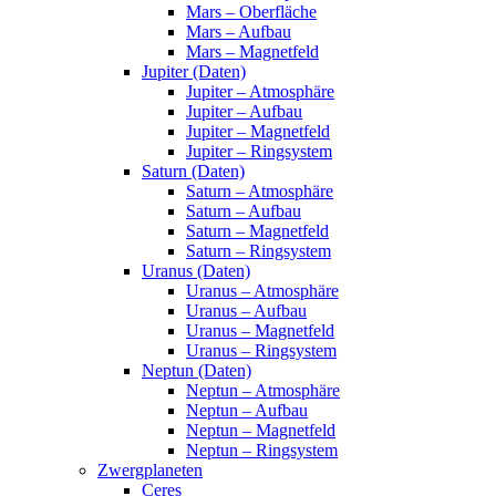
Mars – Oberfläche
Mars – Aufbau
Mars – Magnetfeld
Jupiter (Daten)
Jupiter – Atmosphäre
Jupiter – Aufbau
Jupiter – Magnetfeld
Jupiter – Ringsystem
Saturn (Daten)
Saturn – Atmosphäre
Saturn – Aufbau
Saturn – Magnetfeld
Saturn – Ringsystem
Uranus (Daten)
Uranus – Atmosphäre
Uranus – Aufbau
Uranus – Magnetfeld
Uranus – Ringsystem
Neptun (Daten)
Neptun – Atmosphäre
Neptun – Aufbau
Neptun – Magnetfeld
Neptun – Ringsystem
Zwergplaneten
Ceres