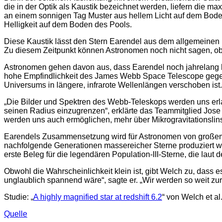
die in der Optik als Kaustik bezeichnet werden, liefern die 
an einem sonnigen Tag Muster aus hellem Licht auf dem Boden
Helligkeit auf dem Boden des Pools.
Diese Kaustik lässt den Stern Earendel aus dem allgemeinen 
Zu diesem Zeitpunkt können Astronomen noch nicht sagen, ob 
Astronomen gehen davon aus, dass Earendel noch jahrelang h
hohe Empfindlichkeit des James Webb Space Telescope gegenüb
Universums in längere, infrarote Wellenlängen verschoben ist.
„Die Bilder und Spektren des Webb-Teleskops werden uns erlaub
seinen Radius einzugrenzen“, erklärte das Teammitglied Jos
werden uns auch ermöglichen, mehr über Mikrogravitationslin
Earendels Zusammensetzung wird für Astronomen von großem I
nachfolgende Generationen massereicher Sterne produziert w
erste Beleg für die legendären Population-III-Sterne, die laut
Obwohl die Wahrscheinlichkeit klein ist, gibt Welch zu, dass e
unglaublich spannend wäre“, sagte er. „Wir werden so weit z
Studie: „
A highly magnified star at redshift 6.2
“ von Welch et al
Quelle