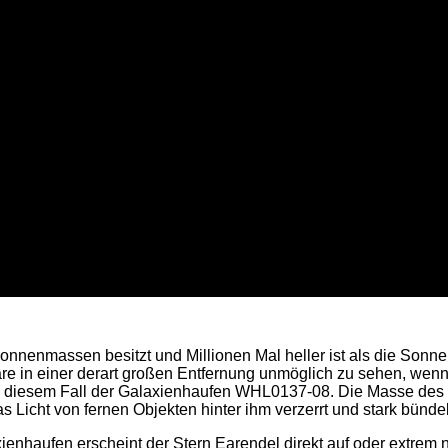
nenmassen besitzt und Millionen Mal heller ist als die Sonne
wäre in einer derart großen Entfernung unmöglich zu sehen, wenn
 in diesem Fall der Galaxienhaufen WHL0137-08. Die Masse de
s Licht von fernen Objekten hinter ihm verzerrt und stark bündel
ienhaufen erscheint der Stern Earendel direkt auf oder extrem