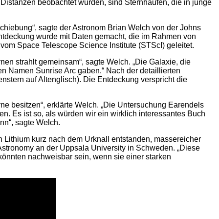
n Distanzen beobachtet wurden, sind Sternhaufen, die in junge
verschiebung“, sagte der Astronom Brian Welch von der Johns
 Entdeckung wurde mit Daten gemacht, die im Rahmen von
 Space Telescope Science Institute (STScI) geleitet.
nen strahlt gemeinsam“, sagte Welch. „Die Galaxie, die
en Namen Sunrise Arc gaben.“ Nach der detaillierten
enstern auf Altenglisch). Die Entdeckung verspricht die
terne besitzen“, erklärte Welch. „Die Untersuchung Earendels
en. Es ist so, als würden wir ein wirklich interessantes Buch
ann“, sagte Welch.
on Lithium kurz nach dem Urknall entstanden, massereicher
d Astronomy an der Uppsala University in Schweden. „Diese
 könnten nachweisbar sein, wenn sie einer starken