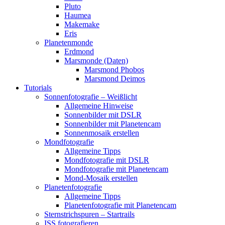
Pluto
Haumea
Makemake
Eris
Planetenmonde
Erdmond
Marsmonde (Daten)
Marsmond Phobos
Marsmond Deimos
Tutorials
Sonnenfotografie – Weißlicht
Allgemeine Hinweise
Sonnenbilder mit DSLR
Sonnenbilder mit Planetencam
Sonnenmosaik erstellen
Mondfotografie
Allgemeine Tipps
Mondfotografie mit DSLR
Mondfotografie mit Planetencam
Mond-Mosaik erstellen
Planetenfotografie
Allgemeine Tipps
Planetenfotografie mit Planetencam
Sternstrichspuren – Startrails
ISS fotografieren