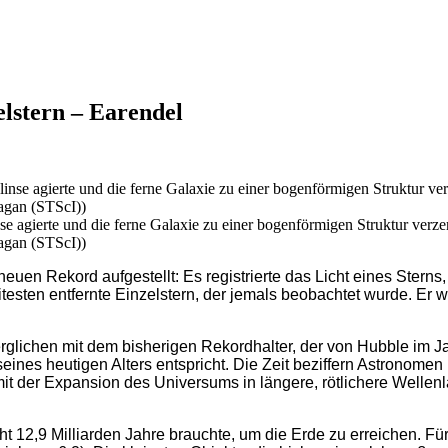
elstern – Earendel
 agierte und die ferne Galaxie zu einer bogenförmigen Struktur verzer
agan (STScI))
n Rekord aufgestellt: Es registrierte das Licht eines Sterns, 
eitesten entfernte Einzelstern, der jemals beobachtet wurde. E
erglichen mit dem bisherigen Rekordhalter, der von Hubble im Jah
seines heutigen Alters entspricht. Die Zeit beziffern Astronomen
mit der Expansion des Universums in längere, rötlichere Welle
cht 12,9 Milliarden Jahre brauchte, um die Erde zu erreichen. Fü