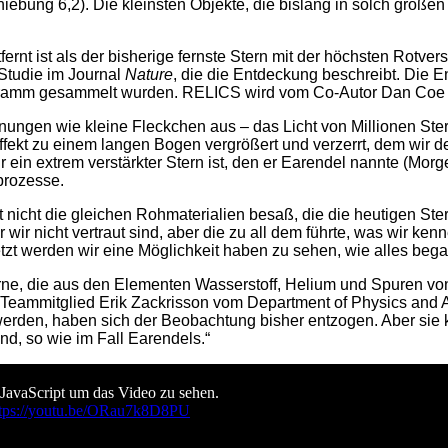
chiebung 6,2). Die kleinsten Objekte, die bislang in solch große
ntfernt ist als der bisherige fernste Stern mit der höchsten Rot
 Studie im Journal
Nature
, die die Entdeckung beschreibt. Die
ramm gesammelt wurden. RELICS wird vom Co-Autor Dan Coe vom
ungen wie kleine Fleckchen aus – das Licht von Millionen Ster
ffekt zu einem langen Bogen vergrößert und verzerrt, dem wir d
r ein extrem verstärkter Stern ist, den er Earendel nannte (Morg
prozesse.
icht nicht die gleichen Rohmaterialien besaß, die die heutigen S
wir nicht vertraut sind, aber die zu all dem führte, was wir kenn
etzt werden wir eine Möglichkeit haben zu sehen, wie alles beg
Sterne, die aus den Elementen Wasserstoff, Helium und Spuren v
das Teammitglied Erik Zackrisson vom Department of Physics an
t werden, haben sich der Beobachtung bisher entzogen. Aber sie
nd, so wie im Fall Earendels.“
 JavaScript um das Video zu sehen.
ttps://youtu.be/ORau7k8D8PU