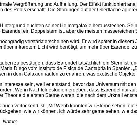
maximale Vergrößerung und Aufhellung. Der Effekt funktioniert a
 des Pools erschafft. Die Störungen auf der Oberfläche agier
Hintergrundleuchten seiner Heimatgalaxie herausstechen. Seine
Earendel ein Doppelstern ist, aber die meisten massereichen S
ochgradig verstärkt erscheinen wird. Er wird später in diese
er infrarotem Licht wird benötigt, um mehr über Earendel zu e
en zu bestätigen, dass Earendel tatsächlich ein Stern ist, und
e Maria Diego vom Instituto de Física de Cantabria in Spanie
sen in dem Galaxienhaufen zu erfahren, was exotische Objekte
nteresse sein, weil er entstand, bevor das Universum mit den
urden. Wenn Nachfolgestudien ergeben, dass Earendel nur aus 
 der Theorie die ersten Sterne waren, die nach dem Urknall entst
s auch verlockend ist. „Mit Webb könnten wir Sterne sehen, die 
urückgehen, wie wir können. Ich würde sehr gerne sehen, wie da
.,
Nature