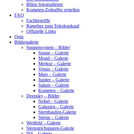
Blitze fotografieren
Kometen-Zeitraffer erstellen
FAQ
Fachbegriffe
Ratgeber zum Teleskopkauf
Offizielle Links
Quiz
Bildergalerie
Sonnensystem – Bilder
Sonne – Galerie
Mond – Galerie
Merkur – Galerie
Venus – Galerie
Mars – Galerie
Jupiter – Galerie
Saturn – Galerie
Kometen – Galerie
Deepsky – Bilder
Nebel – Galerie
Galaxien – Galerie
Sternhaufen-Galerie
Sterne – Galerie
Weitfeld – Galerie
Sternstrichspuren-Galerie
ISS – Galerie