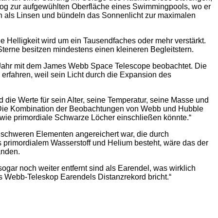
nalog zur aufgewühlten Oberfläche eines Swimmingpools, wo er
en als Linsen und bündeln das Sonnenlicht zur maximalen
 Helligkeit wird um ein Tausendfaches oder mehr verstärkt.
terne besitzen mindestens einen kleineren Begleitstern.
m Jahr mit dem James Webb Space Telescope beobachtet. Die
rfahren, weil sein Licht durch die Expansion des
 die Werte für sein Alter, seine Temperatur, seine Masse und
n. „Die Kombination der Beobachtungen von Webb und Hubble
 wie primordiale Schwarze Löcher einschließen könnte.“
 schweren Elementen angereichert war, die durch
primordialem Wasserstoff und Helium besteht, wäre das der
anden.
sogar noch weiter entfernt sind als Earendel, was wirklich
s Webb-Teleskop Earendels Distanzrekord bricht.“