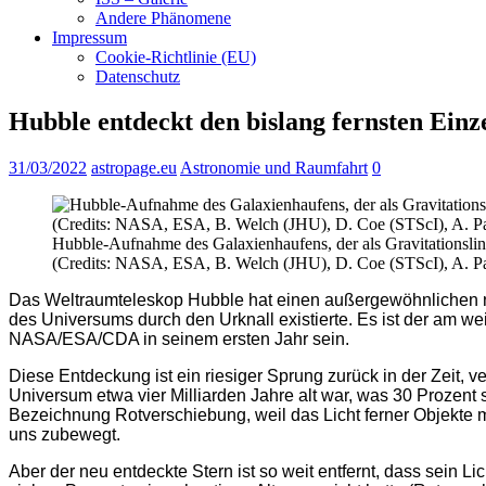
Andere Phänomene
Impressum
Cookie-Richtlinie (EU)
Datenschutz
Hubble entdeckt den bislang fernsten Einz
31/03/2022
astropage.eu
Astronomie und Raumfahrt
0
Hubble-Aufnahme des Galaxienhaufens, der als Gravitationslinse
(Credits: NASA, ESA, B. Welch (JHU), D. Coe (STScI), A. P
Das Weltraumteleskop Hubble hat einen außergewöhnlichen neue
des Universums durch den Urknall existierte. Es ist der am w
NASA/ESA/CDA in seinem ersten Jahr sein.
Diese Entdeckung ist ein riesiger Sprung zurück in der Zeit, v
Universum etwa vier Milliarden Jahre alt war, was 30 Prozent 
Bezeichnung Rotverschiebung, weil das Licht ferner Objekte 
uns zubewegt.
Aber der neu entdeckte Stern ist so weit entfernt, dass sein Li