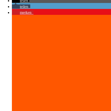
teilen
teilen
merken