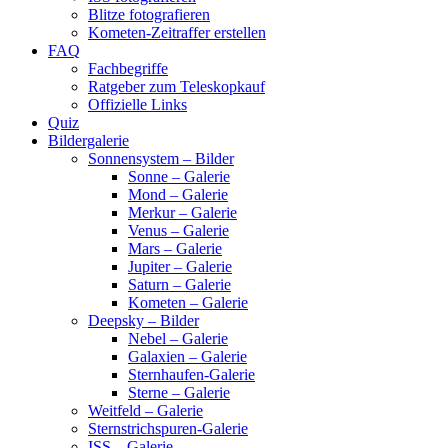
Blitze fotografieren
Kometen-Zeitraffer erstellen
FAQ
Fachbegriffe
Ratgeber zum Teleskopkauf
Offizielle Links
Quiz
Bildergalerie
Sonnensystem – Bilder
Sonne – Galerie
Mond – Galerie
Merkur – Galerie
Venus – Galerie
Mars – Galerie
Jupiter – Galerie
Saturn – Galerie
Kometen – Galerie
Deepsky – Bilder
Nebel – Galerie
Galaxien – Galerie
Sternhaufen-Galerie
Sterne – Galerie
Weitfeld – Galerie
Sternstrichspuren-Galerie
ISS – Galerie