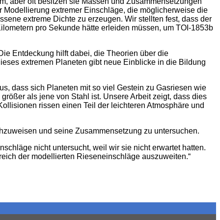
stem, aber oft besitzen sie Massen und Zusammensetzungen
r Modellierung extremer Einschläge, die möglicherweise die
ene extreme Dichte zu erzeugen. Wir stellten fest, dass der
Kilometern pro Sekunde hätte erleiden müssen, um TOI-1853b
ie Entdeckung hilft dabei, die Theorien über die
ses extremen Planeten gibt neue Einblicke in die Bildung
s, dass sich Planeten mit so viel Gestein zu Gasriesen wie
größer als jene von Stahl ist. Unsere Arbeit zeigt, dass dies
ollisionen rissen einen Teil der leichteren Atmosphäre und
nachzuweisen und seine Zusammensetzung zu untersuchen.
chläge nicht untersucht, weil wir sie nicht erwartet hatten.
ereich der modellierten Rieseneinschläge auszuweiten.“