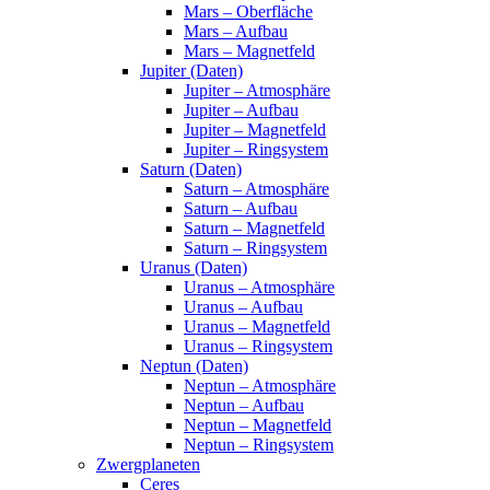
Mars – Oberfläche
Mars – Aufbau
Mars – Magnetfeld
Jupiter (Daten)
Jupiter – Atmosphäre
Jupiter – Aufbau
Jupiter – Magnetfeld
Jupiter – Ringsystem
Saturn (Daten)
Saturn – Atmosphäre
Saturn – Aufbau
Saturn – Magnetfeld
Saturn – Ringsystem
Uranus (Daten)
Uranus – Atmosphäre
Uranus – Aufbau
Uranus – Magnetfeld
Uranus – Ringsystem
Neptun (Daten)
Neptun – Atmosphäre
Neptun – Aufbau
Neptun – Magnetfeld
Neptun – Ringsystem
Zwergplaneten
Ceres