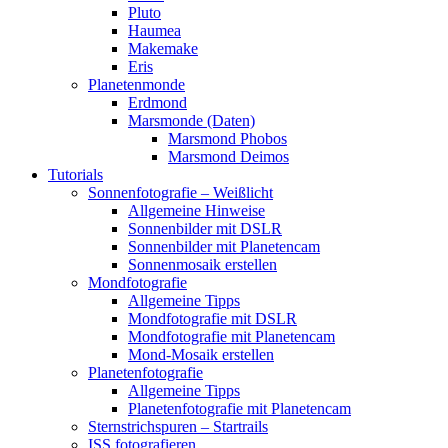
Pluto
Haumea
Makemake
Eris
Planetenmonde
Erdmond
Marsmonde (Daten)
Marsmond Phobos
Marsmond Deimos
Tutorials
Sonnenfotografie – Weißlicht
Allgemeine Hinweise
Sonnenbilder mit DSLR
Sonnenbilder mit Planetencam
Sonnenmosaik erstellen
Mondfotografie
Allgemeine Tipps
Mondfotografie mit DSLR
Mondfotografie mit Planetencam
Mond-Mosaik erstellen
Planetenfotografie
Allgemeine Tipps
Planetenfotografie mit Planetencam
Sternstrichspuren – Startrails
ISS fotografieren