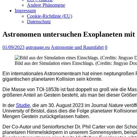
Andere Phänomene
Impressum
Cookie-Richtlinie (EU)
Datenschutz
Astronomen untersuchen Exoplaneten mit 
01/09/2023
astropage.eu
Astronomie und Raumfahrt
0
Bild aus der Simulation eines Einschlags. (Credits: Jingyao Do
Ein internationales Astronomenteam hat einen neptungroßen Pl
gigantischen planetaren Kollision sein könnte.
Die Masse von TOI-1853b ist fast doppelt so groß wie die Mas
größeren Anteil an Gestein besteht, als man bei dieser Größ
In der
Studie
, die am 30. August 2023 im Journal
Nature
veröff
University of Bristol, dass dies die Folge planetarer Kollisio
Mengen Gestein zurückgelassen haben.
Der Co-Autor und Seniorforscher Dr. Phil Carter von der Schoo
planetaren Himmelskörpern in unserem Sonnensystem, beispie