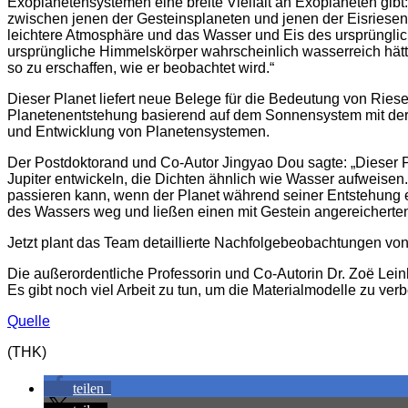
Exoplanetensystemen eine breite Vielfalt an Exoplaneten gi
zwischen jenen der Gesteinsplaneten und jenen der Eisriesen
leichtere Atmosphäre und das Wasser und Eis des ursprünglic
ursprüngliche Himmelskörper wahrscheinlich wasserreich hät
so zu erschaffen, wie er beobachtet wird.“
Dieser Planet liefert neue Belege für die Bedeutung von Riese
Planetenentstehung basierend auf dem Sonnensystem mit der 
und Entwicklung von Planetensystemen.
Der Postdoktorand und Co-Autor Jingyao Dou sagte: „Dieser P
Jupiter entwickeln, die Dichten ähnlich wie Wasser aufweisen. 
passieren kann, wenn der Planet während seiner Entstehung ex
des Wassers weg und ließen einen mit Gestein angereicherten,
Jetzt plant das Team detaillierte Nachfolgebeobachtungen 
Die außerordentliche Professorin und Co-Autorin Dr. Zoë Leinha
Es gibt noch viel Arbeit zu tun, um die Materialmodelle zu v
Quelle
(THK)
teilen