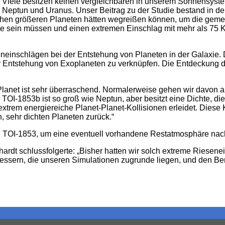
bt: Viele besitzen keinen vergleichbaren in unserem Sonnensy
 Neptun und Uranus. Unser Beitrag zu der Studie bestand in de
hen größeren Planeten hätten wegreißen können, um die gemess
te sein müssen und einen extremen Einschlag mit mehr als 75 
neinschlägen bei der Entstehung von Planeten in der Galaxie. D
Entstehung von Exoplaneten zu verknüpfen. Die Entdeckung die
lanet ist sehr überraschend. Normalerweise gehen wir davon au
TOI-1853b ist so groß wie Neptun, aber besitzt eine Dichte, die 
trem energiereiche Planet-Planet-Kollisionen erleidet. Diese K
 sehr dichten Planeten zurück.“
von TOI-1853, um eine eventuell vorhandene Restatmosphäre 
rdt schlussfolgerte: „Bisher hatten wir solch extreme Rieseneins
erbessern, die unseren Simulationen zugrunde liegen, und den B