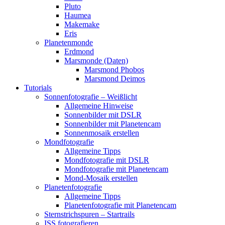
Pluto
Haumea
Makemake
Eris
Planetenmonde
Erdmond
Marsmonde (Daten)
Marsmond Phobos
Marsmond Deimos
Tutorials
Sonnenfotografie – Weißlicht
Allgemeine Hinweise
Sonnenbilder mit DSLR
Sonnenbilder mit Planetencam
Sonnenmosaik erstellen
Mondfotografie
Allgemeine Tipps
Mondfotografie mit DSLR
Mondfotografie mit Planetencam
Mond-Mosaik erstellen
Planetenfotografie
Allgemeine Tipps
Planetenfotografie mit Planetencam
Sternstrichspuren – Startrails
ISS fotografieren