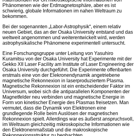
Phänomenen wie der Erdmagnetosphäre, aber es ist
schwierig, globale Informationen im nahen Weltraum zu
bekommen.
Bei der sogenannten „Labor-Astrophysik“, einem relativ
neuen Gebiet, das an der Osaka University entstand und das
weltweit angenommen und weiterentwickelt wird, werden
astrophysikalische Phänomene experimentell untersucht.
Eine Forschungsgruppe unter Leitung von Yasuhiro
Kuramitsu von der Osaka University hat Experimente mit der
Gekko XII Laser Facility am Institute of Laser Engineering der
Osaka University durchgeführt. Die Experimente offenbarten
erstmals eine von der Elekronendynamik angetriebene
magnetische Rekonnexion in laserproduziertem Plasma.
Magnetische Rekonnexion ist ein entscheidender Faktor im
Universum, wobei sich die antiparallelen Komponenten der
Magnetfelder neu verbinden und magnetische Energie in
Form von kinetischer Energie des Plasmas freisetzen. Man
vermutet, dass die Dynamik von Elektronen eine
grundlegende Rolle beim Auslösen der magnetischen
Rekonnexion spielt. Allerdings war es äußerst anspruchsvoll,
im Weltraum gleichzeitig mikroskopische Informationen wie
den Elektronenmaßstab und die makroskopische
Rekonnexionsstruktur zu beobachten.