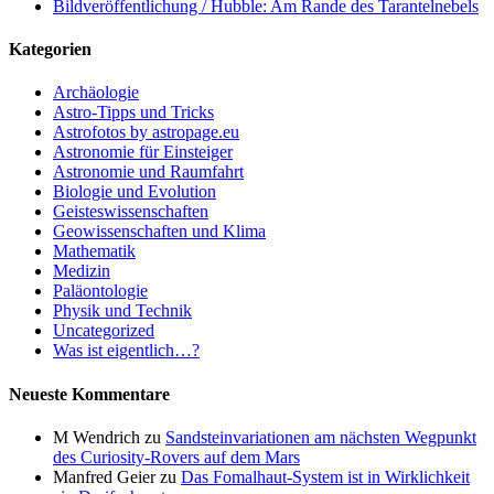
Bildveröffentlichung / Hubble: Am Rande des Tarantelnebels
Kategorien
Archäologie
Astro-Tipps und Tricks
Astrofotos by astropage.eu
Astronomie für Einsteiger
Astronomie und Raumfahrt
Biologie und Evolution
Geisteswissenschaften
Geowissenschaften und Klima
Mathematik
Medizin
Paläontologie
Physik und Technik
Uncategorized
Was ist eigentlich…?
Neueste Kommentare
M Wendrich
zu
Sandsteinvariationen am nächsten Wegpunkt
des Curiosity-Rovers auf dem Mars
Manfred Geier
zu
Das Fomalhaut-System ist in Wirklichkeit