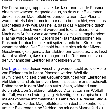
Die Forschungsgruppe setzte das laserproduzierte Plasma
einem schwachen Magnetfeld aus, so dass nur Elektronen
direkt mit dem Magnetfeld verbunden waren. Das Plasma
wurde mittels Interferometrie nur dann beobachtet, wenn das
Magnetfeld aktiv war. Das heißt, dass das Magnetfeld durch
den Plasmadruck verzerrt wurde und lokal antiparallel war.
Nach dem Aufbau von externem Druck mittels umgebendem
Plasma wurde auf den Bildern der Plasmaemissionen ein
Plasmoid beobachtet, der mit spitzenähnlichen Strukturen
zusammenhing. Der Plasmoid breitete sich mit der Alfvén-
Geschwindigkeit gemäß der Elektronenmasse aus. Das lässt
darauf schließen, dass die magnetische Rekonnexion von
der Dynamik der Elektronen angestoßen wird.
Die
Ergebnisse
dieser Forschung werden Licht auf die Rolle
von Elektronen in Labor-Plasmen werfen. Weil die
räumlichen und zeitlichen Größenordnungen von Elektronen
viel kleiner sind als jene von Ionen, ist es sehr anspruchsvoll,
Phänomene in dem Maßstab aufzulösen, während man
deren globalen Strukturen abbildet. Das ist auch im Weltall
der Fall, wo es schwierig ist, gleichzeitig mikroskopische und
makroskopische Informationen zu erhalten. Bei dieser Studie
wird die Stärke des Magnetfeldes allein deshalb kontrolliert,
um nur Elektronen eine Verbindung mit dem Magnetfeld zu