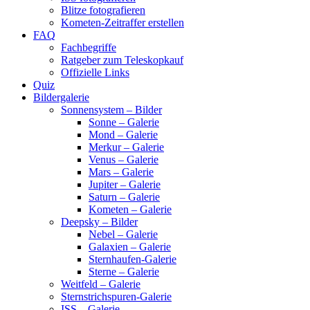
Blitze fotografieren
Kometen-Zeitraffer erstellen
FAQ
Fachbegriffe
Ratgeber zum Teleskopkauf
Offizielle Links
Quiz
Bildergalerie
Sonnensystem – Bilder
Sonne – Galerie
Mond – Galerie
Merkur – Galerie
Venus – Galerie
Mars – Galerie
Jupiter – Galerie
Saturn – Galerie
Kometen – Galerie
Deepsky – Bilder
Nebel – Galerie
Galaxien – Galerie
Sternhaufen-Galerie
Sterne – Galerie
Weitfeld – Galerie
Sternstrichspuren-Galerie
ISS – Galerie