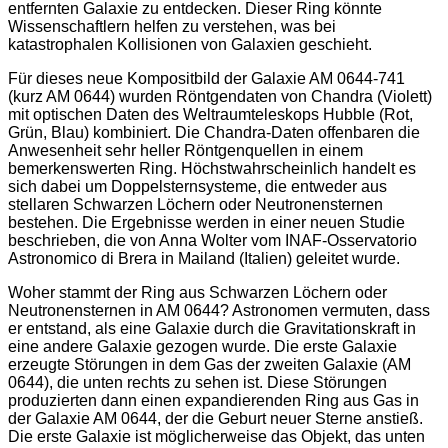
entfernten Galaxie zu entdecken. Dieser Ring könnte
Wissenschaftlern helfen zu verstehen, was bei
katastrophalen Kollisionen von Galaxien geschieht.
Für dieses neue Kompositbild der Galaxie AM 0644-741
(kurz AM 0644) wurden Röntgendaten von Chandra (Violett)
mit optischen Daten des Weltraumteleskops Hubble (Rot,
Grün, Blau) kombiniert. Die Chandra-Daten offenbaren die
Anwesenheit sehr heller Röntgenquellen in einem
bemerkenswerten Ring. Höchstwahrscheinlich handelt es
sich dabei um Doppelsternsysteme, die entweder aus
stellaren Schwarzen Löchern oder Neutronensternen
bestehen. Die Ergebnisse werden in einer neuen Studie
beschrieben, die von Anna Wolter vom INAF-Osservatorio
Astronomico di Brera in Mailand (Italien) geleitet wurde.
Woher stammt der Ring aus Schwarzen Löchern oder
Neutronensternen in AM 0644? Astronomen vermuten, dass
er entstand, als eine Galaxie durch die Gravitationskraft in
eine andere Galaxie gezogen wurde. Die erste Galaxie
erzeugte Störungen in dem Gas der zweiten Galaxie (AM
0644), die unten rechts zu sehen ist. Diese Störungen
produzierten dann einen expandierenden Ring aus Gas in
der Galaxie AM 0644, der die Geburt neuer Sterne anstieß.
Die erste Galaxie ist möglicherweise das Objekt, das unten