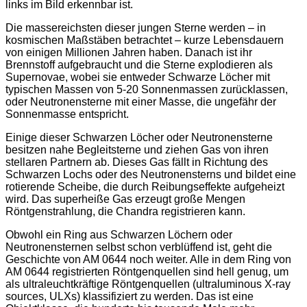
links im Bild erkennbar ist.
Die massereichsten dieser jungen Sterne werden – in
kosmischen Maßstäben betrachtet – kurze Lebensdauern
von einigen Millionen Jahren haben. Danach ist ihr
Brennstoff aufgebraucht und die Sterne explodieren als
Supernovae, wobei sie entweder Schwarze Löcher mit
typischen Massen von 5-20 Sonnenmassen zurücklassen,
oder Neutronensterne mit einer Masse, die ungefähr der
Sonnenmasse entspricht.
Einige dieser Schwarzen Löcher oder Neutronensterne
besitzen nahe Begleitsterne und ziehen Gas von ihren
stellaren Partnern ab. Dieses Gas fällt in Richtung des
Schwarzen Lochs oder des Neutronensterns und bildet eine
rotierende Scheibe, die durch Reibungseffekte aufgeheizt
wird. Das superheiße Gas erzeugt große Mengen
Röntgenstrahlung, die Chandra registrieren kann.
Obwohl ein Ring aus Schwarzen Löchern oder
Neutronensternen selbst schon verblüffend ist, geht die
Geschichte von AM 0644 noch weiter. Alle in dem Ring von
AM 0644 registrierten Röntgenquellen sind hell genug, um
als ultraleuchtkräftige Röntgenquellen (ultraluminous X-ray
sources, ULXs) klassifiziert zu werden. Das ist eine