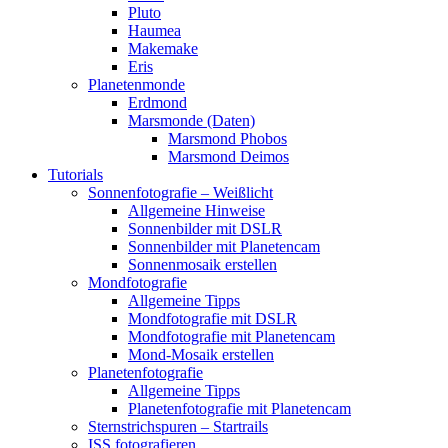
Pluto
Haumea
Makemake
Eris
Planetenmonde
Erdmond
Marsmonde (Daten)
Marsmond Phobos
Marsmond Deimos
Tutorials
Sonnenfotografie – Weißlicht
Allgemeine Hinweise
Sonnenbilder mit DSLR
Sonnenbilder mit Planetencam
Sonnenmosaik erstellen
Mondfotografie
Allgemeine Tipps
Mondfotografie mit DSLR
Mondfotografie mit Planetencam
Mond-Mosaik erstellen
Planetenfotografie
Allgemeine Tipps
Planetenfotografie mit Planetencam
Sternstrichspuren – Startrails
ISS fotografieren