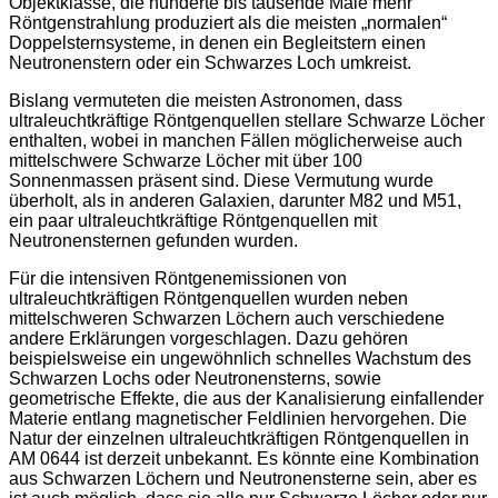
Objektklasse, die hunderte bis tausende Male mehr
Röntgenstrahlung produziert als die meisten „normalen“
Doppelsternsysteme, in denen ein Begleitstern einen
Neutronenstern oder ein Schwarzes Loch umkreist.
Bislang vermuteten die meisten Astronomen, dass
ultraleuchtkräftige Röntgenquellen stellare Schwarze Löcher
enthalten, wobei in manchen Fällen möglicherweise auch
mittelschwere Schwarze Löcher mit über 100
Sonnenmassen präsent sind. Diese Vermutung wurde
überholt, als in anderen Galaxien, darunter M82 und M51,
ein paar ultraleuchtkräftige Röntgenquellen mit
Neutronensternen gefunden wurden.
Für die intensiven Röntgenemissionen von
ultraleuchtkräftigen Röntgenquellen wurden neben
mittelschweren Schwarzen Löchern auch verschiedene
andere Erklärungen vorgeschlagen. Dazu gehören
beispielsweise ein ungewöhnlich schnelles Wachstum des
Schwarzen Lochs oder Neutronensterns, sowie
geometrische Effekte, die aus der Kanalisierung einfallender
Materie entlang magnetischer Feldlinien hervorgehen. Die
Natur der einzelnen ultraleuchtkräftigen Röntgenquellen in
AM 0644 ist derzeit unbekannt. Es könnte eine Kombination
aus Schwarzen Löchern und Neutronensterne sein, aber es