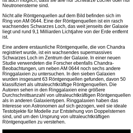
ist auch möglich, dass sie alle nur Schwarze Löcher oder nur
Neutronensterne sind.
Nicht alle Röntgenquellen auf dem Bild befinden sich im
Ring von AM 0644. Eine der Röntgenquellen ist ein rasch
wachsendes Schwarzes Loch, das weit jenseits der Galaxie
liegt und rund 9,1 Milliarden Lichtjahre von der Erde entfernt
ist.
Eine andere erstaunliche Röntgenquelle, die von Chandra
registriert wurde, ist ein wachsendes supermassives
Schwarzes Loch im Zentrum der Galaxie. In einer neuen
Studie verwendeten die Forscher ebenfalls Chandra-
Beobachtungen, um neben AM 0644 noch sechs andere
Ringgalaxien zu untersuchen. In den sieben Galaxien
wurden insgesamt 63 Röntgenquellen gefunden, davon 50
klassifiziert als ultraleuchtkräftige Röntgenquellen. Die
Autoren sehen in den Ringgalaxien eine größere
Durchschnittsanzahl von ultraleuchtkräftigen Röntgenquellen
als in anderen Galaxientypen. Ringgalaxien haben das
Interesse von Astronomen auf sich gezogen, weil sie ideale
Testobjekte für Modelle zur Entstehung von Doppelsternen
sind, und um den Ursprung von ultraleuchtkräftigen
Röntgenquellen zu verstehen.