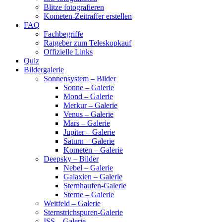
Blitze fotografieren
Kometen-Zeitraffer erstellen
FAQ
Fachbegriffe
Ratgeber zum Teleskopkauf
Offizielle Links
Quiz
Bildergalerie
Sonnensystem – Bilder
Sonne – Galerie
Mond – Galerie
Merkur – Galerie
Venus – Galerie
Mars – Galerie
Jupiter – Galerie
Saturn – Galerie
Kometen – Galerie
Deepsky – Bilder
Nebel – Galerie
Galaxien – Galerie
Sternhaufen-Galerie
Sterne – Galerie
Weitfeld – Galerie
Sternstrichspuren-Galerie
ISS – Galerie