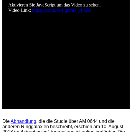
Aktivieren Sie JavaScript um das Video zu sehen.
Video-Link:
https://youtu.be/FgbmB_yLbZ0
Die
Abhandlung
, die die Studie über AM 0644 und die
anderen Ringgalaxien beschreibt, erschien am 10. August
2018 im
Astrophysical Journal
und ist online verfügbar. Die