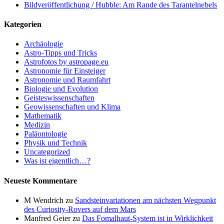
Bildveröffentlichung / Hubble: Am Rande des Tarantelnebels
Kategorien
Archäologie
Astro-Tipps und Tricks
Astrofotos by astropage.eu
Astronomie für Einsteiger
Astronomie und Raumfahrt
Biologie und Evolution
Geisteswissenschaften
Geowissenschaften und Klima
Mathematik
Medizin
Paläontologie
Physik und Technik
Uncategorized
Was ist eigentlich…?
Neueste Kommentare
M Wendrich
zu
Sandsteinvariationen am nächsten Wegpunkt
des Curiosity-Rovers auf dem Mars
Manfred Geier
zu
Das Fomalhaut-System ist in Wirklichkeit