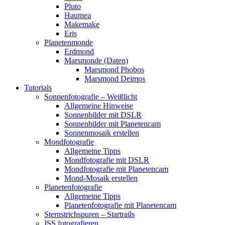
Pluto
Haumea
Makemake
Eris
Planetenmonde
Erdmond
Marsmonde (Daten)
Marsmond Phobos
Marsmond Deimos
Tutorials
Sonnenfotografie – Weißlicht
Allgemeine Hinweise
Sonnenbilder mit DSLR
Sonnenbilder mit Planetencam
Sonnenmosaik erstellen
Mondfotografie
Allgemeine Tipps
Mondfotografie mit DSLR
Mondfotografie mit Planetencam
Mond-Mosaik erstellen
Planetenfotografie
Allgemeine Tipps
Planetenfotografie mit Planetencam
Sternstrichspuren – Startrails
ISS fotografieren