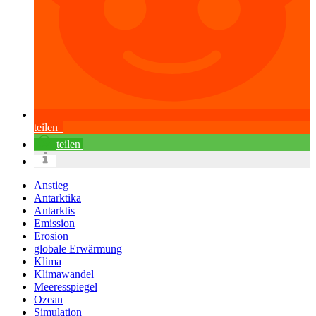
teilen
teilen
Anstieg
Antarktika
Antarktis
Emission
Erosion
globale Erwärmung
Klima
Klimawandel
Meeresspiegel
Ozean
Simulation