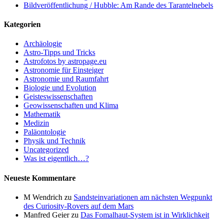
Bildveröffentlichung / Hubble: Am Rande des Tarantelnebels
Kategorien
Archäologie
Astro-Tipps und Tricks
Astrofotos by astropage.eu
Astronomie für Einsteiger
Astronomie und Raumfahrt
Biologie und Evolution
Geisteswissenschaften
Geowissenschaften und Klima
Mathematik
Medizin
Paläontologie
Physik und Technik
Uncategorized
Was ist eigentlich…?
Neueste Kommentare
M Wendrich
zu
Sandsteinvariationen am nächsten Wegpunkt
des Curiosity-Rovers auf dem Mars
Manfred Geier
zu
Das Fomalhaut-System ist in Wirklichkeit