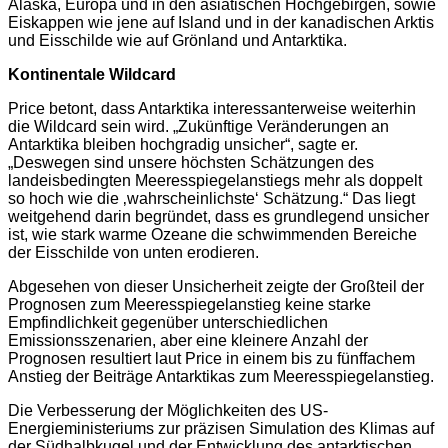
Alaska, Europa und in den asiatischen Hochgebirgen, sowie
Eiskappen wie jene auf Island und in der kanadischen Arktis
und Eisschilde wie auf Grönland und Antarktika.
Kontinentale Wildcard
Price betont, dass Antarktika interessanterweise weiterhin
die Wildcard sein wird. „Zukünftige Veränderungen an
Antarktika bleiben hochgradig unsicher“, sagte er.
„Deswegen sind unsere höchsten Schätzungen des
landeisbedingten Meeresspiegelanstiegs mehr als doppelt
so hoch wie die ‚wahrscheinlichste‘ Schätzung.“ Das liegt
weitgehend darin begründet, dass es grundlegend unsicher
ist, wie stark warme Ozeane die schwimmenden Bereiche
der Eisschilde von unten erodieren.
Abgesehen von dieser Unsicherheit zeigte der Großteil der
Prognosen zum Meeresspiegelanstieg keine starke
Empfindlichkeit gegenüber unterschiedlichen
Emissionsszenarien, aber eine kleinere Anzahl der
Prognosen resultiert laut Price in einem bis zu fünffachem
Anstieg der Beiträge Antarktikas zum Meeresspiegelanstieg.
Die Verbesserung der Möglichkeiten des US-
Energieministeriums zur präzisen Simulation des Klimas auf
der Südhalbkugel und der Entwicklung des antarktischen