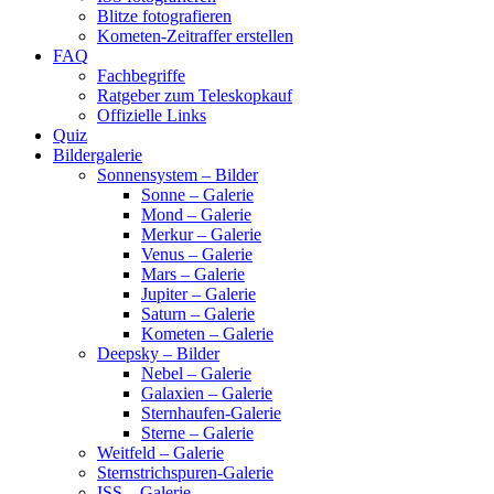
Blitze fotografieren
Kometen-Zeitraffer erstellen
FAQ
Fachbegriffe
Ratgeber zum Teleskopkauf
Offizielle Links
Quiz
Bildergalerie
Sonnensystem – Bilder
Sonne – Galerie
Mond – Galerie
Merkur – Galerie
Venus – Galerie
Mars – Galerie
Jupiter – Galerie
Saturn – Galerie
Kometen – Galerie
Deepsky – Bilder
Nebel – Galerie
Galaxien – Galerie
Sternhaufen-Galerie
Sterne – Galerie
Weitfeld – Galerie
Sternstrichspuren-Galerie
ISS – Galerie