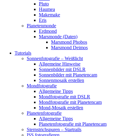
Pluto
Haumea
Makemake
Eris
Planetenmonde
Erdmond
Marsmonde (Daten)
Marsmond Phobos
Marsmond Deimos
Tutorials
Sonnenfotografie – Weißlicht
Allgemeine Hinweise
Sonnenbilder mit DSLR
Sonnenbilder mit Planetencam
Sonnenmosaik erstellen
Mondfotografie
Allgemeine Tipps
Mondfotografie mit DSLR
Mondfotografie mit Planetencam
Mond-Mosaik erstellen
Planetenfotografie
Allgemeine Tipps
Planetenfotografie mit Planetencam
Sternstrichspuren – Startrails
ISS fotografieren