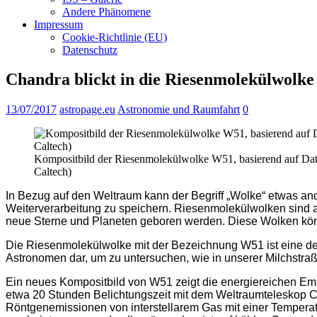
Andere Phänomene
Impressum
Cookie-Richtlinie (EU)
Datenschutz
Chandra blickt in die Riesenmolekülwolk
13/07/2017
astropage.eu
Astronomie und Raumfahrt
0
Kompositbild der Riesenmolekülwolke W51, basierend auf Date
Caltech)
In Bezug auf den Weltraum kann der Begriff „Wolke“ etwas a
Weiterverarbeitung zu speichern. Riesenmolekülwolken sind
neue Sterne und Planeten geboren werden. Diese Wolken könn
Die Riesenmolekülwolke mit der Bezeichnung W51 ist eine der 
Astronomen dar, um zu untersuchen, wie in unserer Milchstra
Ein neues Kompositbild von W51 zeigt die energiereichen Emi
etwa 20 Stunden Belichtungszeit mit dem Weltraumteleskop Ch
Röntgenemissionen von interstellarem Gas mit einer Temperatu