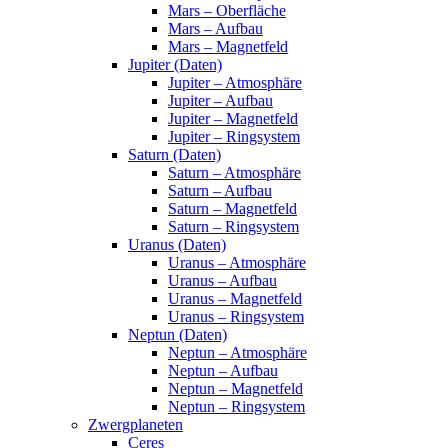
Mars – Oberfläche
Mars – Aufbau
Mars – Magnetfeld
Jupiter (Daten)
Jupiter – Atmosphäre
Jupiter – Aufbau
Jupiter – Magnetfeld
Jupiter – Ringsystem
Saturn (Daten)
Saturn – Atmosphäre
Saturn – Aufbau
Saturn – Magnetfeld
Saturn – Ringsystem
Uranus (Daten)
Uranus – Atmosphäre
Uranus – Aufbau
Uranus – Magnetfeld
Uranus – Ringsystem
Neptun (Daten)
Neptun – Atmosphäre
Neptun – Aufbau
Neptun – Magnetfeld
Neptun – Ringsystem
Zwergplaneten
Ceres