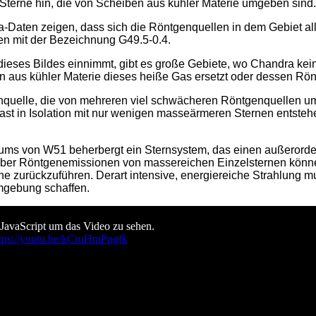
 Sterne hin, die von Scheiben aus kühler Materie umgeben sind.
Daten zeigen, dass sich die Röntgenquellen in dem Gebiet alle
fen mit der Bezeichnung G49.5-0.4.
eses Bildes einnimmt, gibt es große Gebiete, wo Chandra kei
nen aus kühler Materie dieses heiße Gas ersetzt oder dessen Rö
enquelle, die von mehreren viel schwächeren Röntgenquellen u
fast in Isolation mit nur wenigen masseärmeren Sternen entst
rums von W51 beherbergt ein Sternsystem, das einen außerorde
n über Röntgenemissionen von massereichen Einzelsternen können
erne zurückzuführen. Derart intensive, energiereiche Strahlung
Umgebung schaffen.
 JavaScript um das Video zu sehen.
tps://youtu.be/kCruHmPpgfk