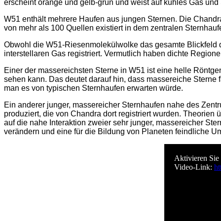
erscheint orange und gelb-grün und weist auf kühles Gas und
W51 enthält mehrere Haufen aus jungen Sternen. Die Chandra-
von mehr als 100 Quellen existiert in dem zentralen Sternhau
Obwohl die W51-Riesenmolekülwolke das gesamte Blickfeld di
interstellaren Gas registriert. Vermutlich haben dichte Regio
Einer der massereichsten Sterne in W51 ist eine helle Röntg
sehen kann. Das deutet darauf hin, dass massereiche Sterne 
man es von typischen Sternhaufen erwarten würde.
Ein anderer junger, massereicher Sternhaufen nahe des Zent
produziert, die von Chandra dort registriert wurden. Theorie
auf die nahe Interaktion zweier sehr junger, massereicher St
verändern und eine für die Bildung von Planeten feindliche 
Aktivieren Sie
Video-Link:
ht