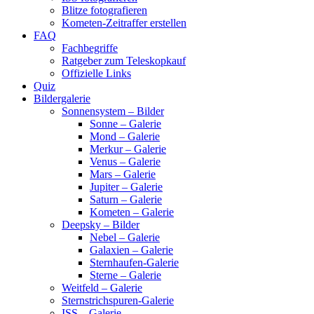
Blitze fotografieren
Kometen-Zeitraffer erstellen
FAQ
Fachbegriffe
Ratgeber zum Teleskopkauf
Offizielle Links
Quiz
Bildergalerie
Sonnensystem – Bilder
Sonne – Galerie
Mond – Galerie
Merkur – Galerie
Venus – Galerie
Mars – Galerie
Jupiter – Galerie
Saturn – Galerie
Kometen – Galerie
Deepsky – Bilder
Nebel – Galerie
Galaxien – Galerie
Sternhaufen-Galerie
Sterne – Galerie
Weitfeld – Galerie
Sternstrichspuren-Galerie
ISS – Galerie