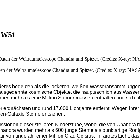
e W51
n der Weltraumteleskope Chandra und Spitzer. (Credits: X-ray: NASA
nderes bedeuten als die lockeren, weißen Wasseransammlungen 
 ausgedehnte kosmische Objekte, die hauptsächlich aus Wasse
en mehr als eine Million Sonnenmassen enthalten und sich übe
erdnächsten und rund 17.000 Lichtjahre entfernt. Wegen ihrer 
ßen-Galaxie Sterne entstehen.
ssionen dieser stellaren Kinderstube, wobei die von Chandra r
andra wurden mehr als 600 junge Sterne als punktartige Röntge
r von ungefähr einer Million Grad Celsius. Infrarotes Licht, d